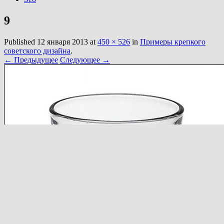
9
Published
12 января 2013
at
450 × 526
in
Примеры крепкого
советского дизайна
.
← Предыдущее
Следующее →