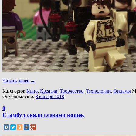
Читать далее
→
Категория:
Кино
,
Креатив
,
Творчество
,
Технологии
,
Фильмы
М
Опубликовано:
8 января 2018
0
Стамбул сняли глазами кошек