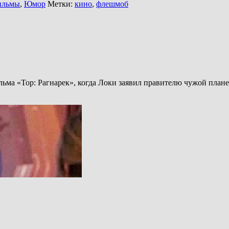
ильмы
,
Юмор
Метки:
кино
,
флешмоб
ьма «Тор: Рагнарек», когда Локи заявил правителю чужой планет