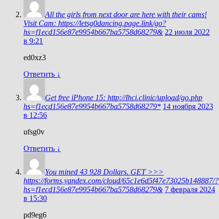
All the girls from next door are here with their cams!
Visit Cam: https://letsg0dancing.page.link/go?
hs=f1ecd156e87e9954b667ba5758d68279&
22 июля 2022
в 9:21
ed0xz3
Ответить
↓
Get free iPhone 15: http://lhci.clinic/upload/go.php
hs=f1ecd156e87e9954b667ba5758d68279*
14 ноября 2023
в 12:56
ufsg0v
Ответить
↓
You mined 43 928 Dollars. GЕТ >>>
https://forms.yandex.com/cloud/65c1e6d5f47e73025b148887/?
hs=f1ecd156e87e9954b667ba5758d68279&
7 февраля 2024
в 15:30
pd9eg6