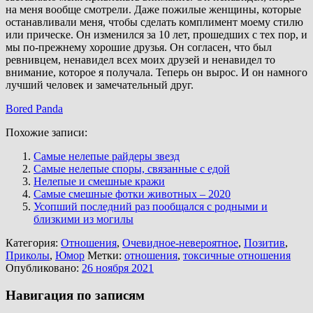
на меня вообще смотрели. Даже пожилые женщины, которые
останавливали меня, чтобы сделать комплимент моему стилю
или прическе. Он изменился за 10 лет, прошедших с тех пор, и
мы по-прежнему хорошие друзья. Он согласен, что был
ревнивцем, ненавидел всех моих друзей и ненавидел то
внимание, которое я получала. Теперь он вырос. И он намного
лучший человек и замечательный друг.
Bored Panda
Похожие записи:
Самые нелепые райдеры звезд
Самые нелепые споры, связанные с едой
Нелепые и смешные кражи
Самые смешные фотки животных – 2020
Усопший последний раз пообщался с родными и
близкими из могилы
Категория:
Отношения
,
Очевидное-невероятное
,
Позитив
,
Приколы
,
Юмор
Метки:
отношения
,
токсичные отношения
Опубликовано:
26 ноября 2021
Навигация по записям