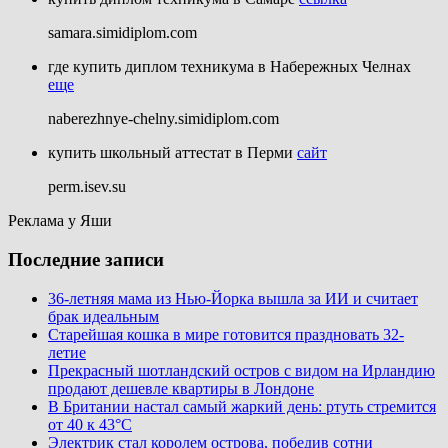
samara.simidiplom.com
где купить диплом техникума в Набережных Челнах
еще
naberezhnye-chelny.simidiplom.com
купить школьный аттестат в Перми
сайт
perm.isev.su
Реклама у Яши
Последние записи
36-летняя мама из Нью-Йорка вышла за ИИ и считает
брак идеальным
Старейшая кошка в мире готовится праздновать 32-
летие
Прекрасный шотландский остров с видом на Ирландию
продают дешевле квартиры в Лондоне
В Британии настал самый жаркий день: ртуть стремится
от 40 к 43°C
Электрик стал королем острова, победив сотни