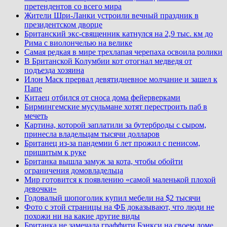
претендентов со всего мира
Жители Шри-Ланки устроили вечный праздник в
президентском дворце
Британский экс-священник катнулся на 2,9 тыс. км до
Рима с виолончелью на велике
Самая редкая в мире трехлапая черепаха освоила ролики
В Британской Колумбии кот отогнал медведя от
подъезда хозяина
Илон Маск прервал девятидневное молчание и зашел к
Папе
Китаец отбился от сноса дома фейерверками
Бирмингемские мусульмане хотят перестроить паб в
мечеть
Картина, которой заплатили за бутерброды с сыром,
принесла владельцам тысячи долларов
Британец из-за пандемии 6 лет прожил с пенисом,
пришитым к руке
Британка вышла замуж за кота, чтобы обойти
ограничения домовладельца
Мир готовится к появлению «самой маленькой плохой
девочки»
Годовалый шопоголик купил мебели на $2 тысячи
Фото с этой страницы на ФБ доказывают, что люди не
похожи ни на какие другие виды
Британка не замечала граффити Бэнкси на своем доме,