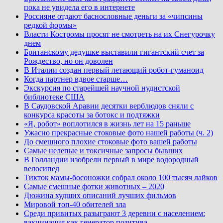
пока не увидела его в интернете
Россияне отдают баснословные деньги за «чипсины
редкой формы»
Власти Костромы просят не смотреть на их Снегурочку
днем
Британскому дедушке выставили гигантский счет за
Рождество, но он доволен
В Италии создан первый летающий робот-гуманоид
Когда партнер вдвое старше…
Экскурсия по старейшей научной нудистской
библиотеке США
В Саудовской Аравии десятки верблюдов сняли с
конкурса красоты за ботокс и подтяжки
«Я, робот» воплотился в жизнь лет на 15 раньше
Ужасно прекрасные стоковые фото нашей работы (ч. 2)
До смешного плохие стоковые фото вашей работы
Самые нелепые и токсичные запросы бывших
В Голландии изобрели первый в мире водородный
велосипед
Тикток мамы-босоножки собрал около 100 тысяч лайков
Самые смешные фотки животных – 2020
Дюжина худших описаний лучших фильмов
Мировой топ-40 обителей зла
Среди привитых разыграют 3 деревни с населением:
вакцинация как генератор позитива