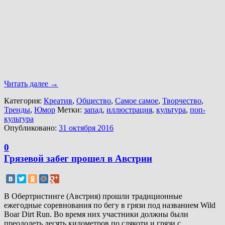
Читать далее
→
Категория:
Креатив
,
Общество
,
Самое самое
,
Творчество
,
Тренды
,
Юмор
Метки:
запад
,
иллюстрация
,
культура
,
поп-
культура
Опубликовано:
31 октября 2016
0
Грязевой забег прошел в Австрии
В Обертристинге (Австрия) прошли традиционные
ежегодные соревнования по бегу в грязи под названием Wild
Boar Dirt Run. Во время них участники должны были
преодолеть десять километров по слякоти и грязи с