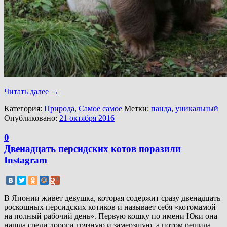
Читать далее
→
Категория:
Природа
,
Самое самое
Метки:
панда
,
уникальный
Опубликовано:
21 октября 2016
0
Двенадцать персидских котов поразили
Instagram
В Японии живет девушка, которая содержит сразу двенадцать
роскошных персидских котиков и называет себя «котомамой
на полный рабочий день». Первую кошку по имени Юки она
нашла среди дороги грязную и замерзшую, а потом решила,