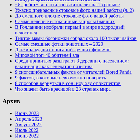
«Я, робот» воплотился в жизнь лет на 15 раньше
Ужасно прекрасные стоковые фото нашей работы (ч. 2)
До смешного плохие стоковые фото вашей работы
Самые нелепые и токсичные запросы бывших
В Голландии изобрели первый в мире водородный
велосипед
Тикток мамы-босоножки собрал около 100 тысяч лайков
Самые смешные фотки животных – 2020
Дюжина худших описаний лучших фильмов
Мировой топ-40 обителей зла
Среди привитых разыграют 3 деревни с населением:
вакцинация как генератор позитива
9 сногсшибательных фактов от читателей Bored Panda
9 фактов, в которые невозможно поверить
8 способов вернуться в сон: ноу-хау от экспертов
Что значит быть красивой в 23 странах мира
Архив
Июнь 2023
Апрель 2023
Август 2022
Июль 2022
Июнь 2022