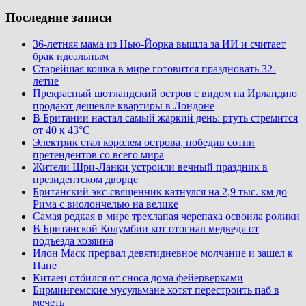
Последние записи
36-летняя мама из Нью-Йорка вышла за ИИ и считает
брак идеальным
Старейшая кошка в мире готовится праздновать 32-
летие
Прекрасный шотландский остров с видом на Ирландию
продают дешевле квартиры в Лондоне
В Британии настал самый жаркий день: ртуть стремится
от 40 к 43°C
Электрик стал королем острова, победив сотни
претендентов со всего мира
Жители Шри-Ланки устроили вечный праздник в
президентском дворце
Британский экс-священник катнулся на 2,9 тыс. км до
Рима с виолончелью на велике
Самая редкая в мире трехлапая черепаха освоила ролики
В Британской Колумбии кот отогнал медведя от
подъезда хозяина
Илон Маск прервал девятидневное молчание и зашел к
Папе
Китаец отбился от сноса дома фейерверками
Бирмингемские мусульмане хотят перестроить паб в
мечеть