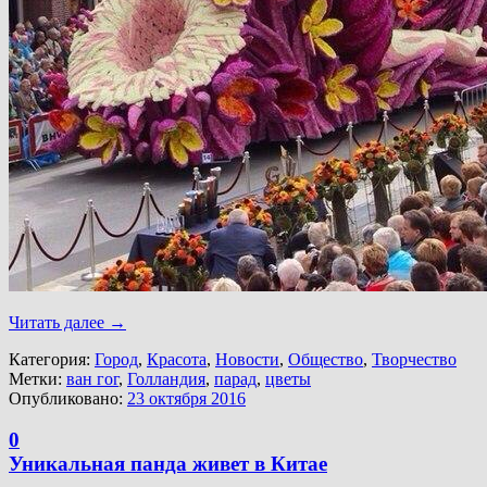
Читать далее
→
Категория:
Город
,
Красота
,
Новости
,
Общество
,
Творчество
Метки:
ван гог
,
Голландия
,
парад
,
цветы
Опубликовано:
23 октября 2016
0
Уникальная панда живет в Китае