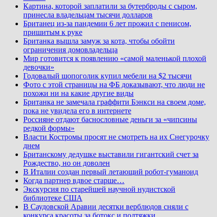
Картина, которой заплатили за бутерброды с сыром,
принесла владельцам тысячи долларов
Британец из-за пандемии 6 лет прожил с пенисом,
пришитым к руке
Британка вышла замуж за кота, чтобы обойти
ограничения домовладельца
Мир готовится к появлению «самой маленькой плохой
девочки»
Годовалый шопоголик купил мебели на $2 тысячи
Фото с этой страницы на ФБ доказывают, что люди не
похожи ни на какие другие виды
Британка не замечала граффити Бэнкси на своем доме,
пока не увидела его в интернете
Россияне отдают баснословные деньги за «чипсины
редкой формы»
Власти Костромы просят не смотреть на их Снегурочку
днем
Британскому дедушке выставили гигантский счет за
Рождество, но он доволен
В Италии создан первый летающий робот-гуманоид
Когда партнер вдвое старше…
Экскурсия по старейшей научной нудистской
библиотеке США
В Саудовской Аравии десятки верблюдов сняли с
конкурса красоты за ботокс и подтяжки