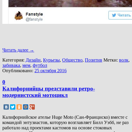
Читать далее
→
Категория:
Дизайн
,
Курьезы
,
Общество
,
Позитив
Метки:
волк
,
забивака
,
мем
,
футбол
Опубликовано:
25 октября 2016
0
Калифорнийцы представили ретро-
модернистский мотоцикл
Калифорнийское ателье Huge Moto (Сан-Франциско) вместе с
командой энтузиастов, которую возглавляет Билл Уэбб, не раз
работало над проектами кастомов на основе стоковых