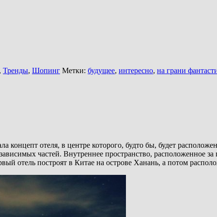
,
Тренды
,
Шопинг
Метки:
будущее
,
интересно
,
на грани фантаст
дала концепт отеля, в центре которого, будто бы, будет располо
 независимых частей. Внутреннее пространство, расположенное за
рвый отель построят в Китае на острове Ханань, а потом располо