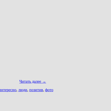
Читать далее
→
интересно
,
люди
,
позитив
,
фото