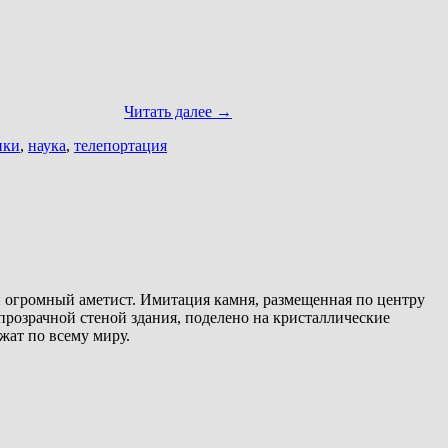
Читать далее
→
ики
,
наука
,
телепортация
жен огромный аметист. Имитация камня, размещенная по центру
 прозрачной стеной здания, поделено на кристаллические
жат по всему миру.