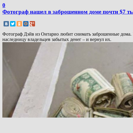
0
Фотограф нашел в заброшенном доме почти $7 ты
Фотограф Дэйв из Онтарио любит снимать заброшенные дома. В 
наследницу владельцев забытых денег – и вернул их.