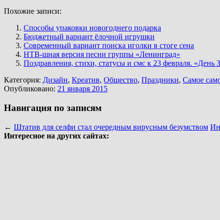
Похожие записи:
Способы упаковки новогоднего подарка
Бюджетный вариант ёлочной игрушки
Современный вариант поиска иголки в стоге сена
НТВ-шная версия песни группы «Ленинград»
Поздравления, стихи, статусы и смс к 23 февраля. «День
Категория:
Дизайн
,
Креатив
,
Общество
,
Праздники
,
Самое сам
Опубликовано:
21 января 2015
Навигация по записям
←
Штатив для селфи стал очередным вирусным безумством
Ин
Интересное на других сайтах: