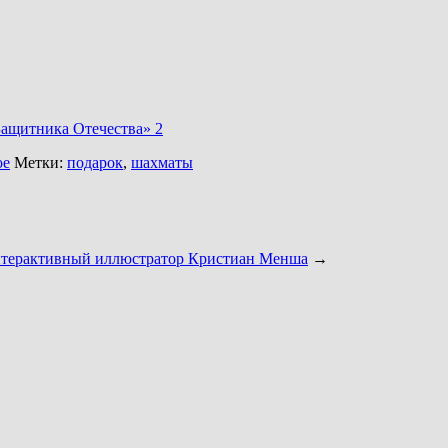
 Защитника Отечества» 2
ое
Метки:
подарок
,
шахматы
терактивный иллюстратор Кристиан Менша
→