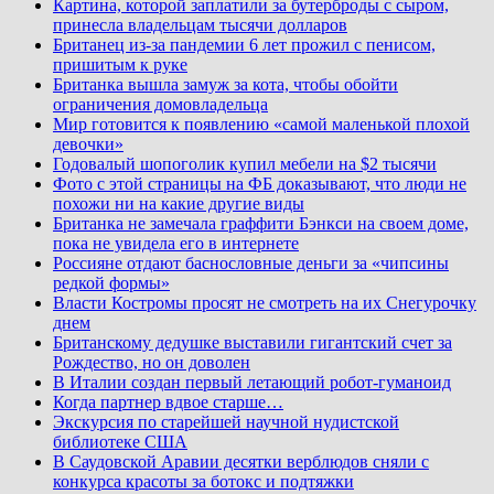
Картина, которой заплатили за бутерброды с сыром,
принесла владельцам тысячи долларов
Британец из-за пандемии 6 лет прожил с пенисом,
пришитым к руке
Британка вышла замуж за кота, чтобы обойти
ограничения домовладельца
Мир готовится к появлению «самой маленькой плохой
девочки»
Годовалый шопоголик купил мебели на $2 тысячи
Фото с этой страницы на ФБ доказывают, что люди не
похожи ни на какие другие виды
Британка не замечала граффити Бэнкси на своем доме,
пока не увидела его в интернете
Россияне отдают баснословные деньги за «чипсины
редкой формы»
Власти Костромы просят не смотреть на их Снегурочку
днем
Британскому дедушке выставили гигантский счет за
Рождество, но он доволен
В Италии создан первый летающий робот-гуманоид
Когда партнер вдвое старше…
Экскурсия по старейшей научной нудистской
библиотеке США
В Саудовской Аравии десятки верблюдов сняли с
конкурса красоты за ботокс и подтяжки