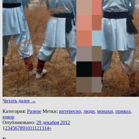
Читать далее
→
Категория:
Разное
Метки:
интересно
,
люди
,
монахи
,
прикол
,
юмор
Опубликовано:
29 декабря 2012
1
2
3
4
5
6
7
8
9
10
11
12
13
14
»