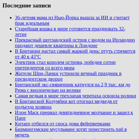
Последние записи
36-летняя мама из Нью-Йорка вышла за ИИ и считает
брак идеальным
Старейшая кошка в мире готовится праздновать 32-
летие
Прекрасный шотландский остров с видом на Ирландию
продают дешевле квартиры в Лондоне
В Британии настал самый жаркий день: ртуть стремится
от 40 к 43°C
Электрик стал королем острова, победив сотни
претендентов со всего мира
Жители Шри-Ланки устроили вечный праздник в
президентском дворце
Британский экс-священник катнулся на 2,9 тыс. км до
Рима с виолончелью на велике
Самая редкая в мире трехлапая черепаха освоила ролики
В Британской Колумбии кот отогнал медведя от
подъезда хозяина
Илон Маск прервал девятидневное молчание и зашел к
Папе
Китаец отбился от сноса дома фейерверками
Бирмингемские мусульмане хотят перестроить паб в
мечеть