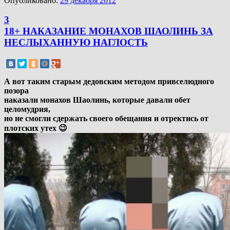
Опубликовано:
29 декабря 2012
3
18+ НАКАЗАНИЕ МОНАХОВ ШАОЛИНЬ ЗА
НЕСЛЫХАННУЮ НАГЛОСТЬ
А вот таким старым дедовским методом привселюдного
позора
наказали монахов Шаолинь, которые давали обет
целомудрия,
но не смогли сдержать своего обещания и отректись от
плотских утех 😉