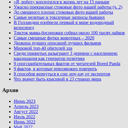
«Я, робот» воплотился в жизнь лет на 15 раньше
Ужасно прекрасные стоковые фото нашей работы (ч. 2)
До смешного плохие стоковые фото вашей работы
Самые нелепые и токсичные запросы бывших
В Голландии изобрели первый в мире водородный
велосипед
Тикток мамы-босоножки собрал около 100 тысяч лайков
Самые смешные фотки животных – 2020
Дюжина худших описаний лучших фильмов
Мировой топ-40 обителей зла
Среди привитых разыграют 3 деревни с населением:
вакцинация как генератор позитива
9 сногсшибательных фактов от читателей Bored Panda
9 фактов, в которые невозможно поверить
8 способов вернуться в сон: ноу-хау от экспертов
Что значит быть красивой в 23 странах мира
Архив
Июнь 2023
Апрель 2023
Август 2022
Июль 2022
Июнь 2022
Май 2022