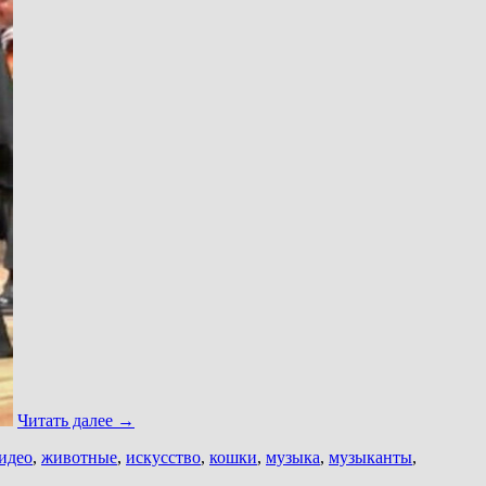
Читать далее
→
идео
,
животные
,
искусство
,
кошки
,
музыка
,
музыканты
,