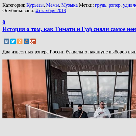
Категория:
Курьезы
,
Мемы
,
Музыка
Метки:
грудь
,
рэпер
,
удивл
Опубликовано:
4 октября 2019
0
История о том, как Тимати и Гуф сняли самое не
Два известных рэпера России буквально накануне выборов выпу