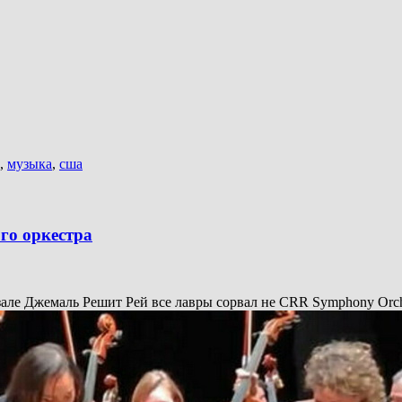
,
музыка
,
сша
го оркестра
зале Джемаль Решит Рей все лавры сорвал не CRR Symphony Orche