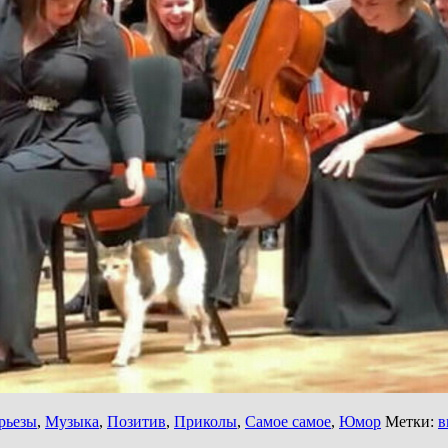
рьезы
,
Музыка
,
Позитив
,
Приколы
,
Самое самое
,
Юмор
Метки:
в