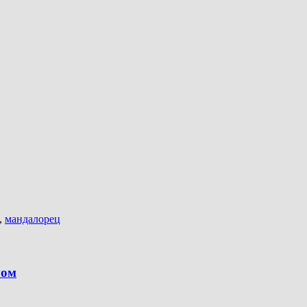
,
мандалорец
мом