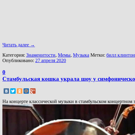
Читать далее
→
Категория:
Знаменитости
,
Мемы
,
Музыка
Метки:
билл клинтон
Опубликовано:
27 апреля 2020
0
Стамбульская кошка украла шоу у симфоническо
На концерте классической музыки в стамбульском концертном 