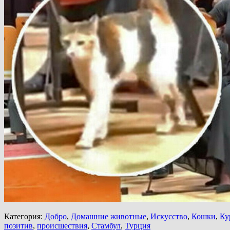
Категория:
Добро
,
Домашние животные
,
Искусство
,
Кошки
,
Ку
позитив
,
происшествия
,
Стамбул
,
Турция