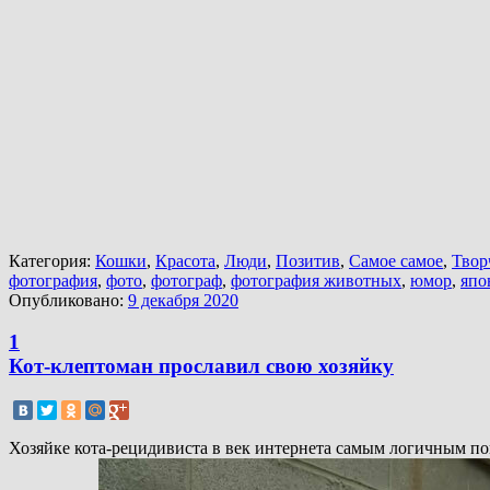
Категория:
Кошки
,
Красота
,
Люди
,
Позитив
,
Самое самое
,
Твор
фотография
,
фото
,
фотограф
,
фотография животных
,
юмор
,
япо
Опубликовано:
9 декабря 2020
1
Кот-клептоман прославил свою хозяйку
Хозяйке кота-рецидивиста в век интернета самым логичным пок