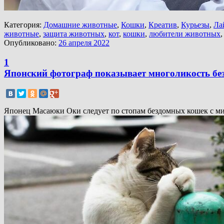
Категория:
Домашние животные
,
Кошки
,
Креатив
,
Курьезы
,
Ла
животные
,
защита животных
,
кот
,
кошки
,
любители животных
Опубликовано:
26 апреля 2022
1
Японский фотограф показывает многоликость б
Японец Масаюки Оки следует по стопам бездомных кошек с ми