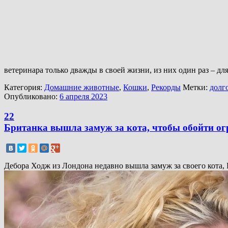
ветеринара только дважды в своей жизни, из них один раз – для
Категория:
Домашние животные
,
Кошки
,
Рекорды
Метки:
долг
Опубликовано:
6 апреля 2023
22
Британка вышла замуж за кота, чтобы обойти о
Дебора Ходж из Лондона недавно вышла замуж за своего кота, 