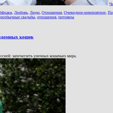
Ч
йфхаки
,
Любовь
,
Люди
,
Отношения
,
Очевидное-невероятное
,
Пр
,
необычные свадьбы
,
отношения
,
питомцы
ездомных кошек
ссией: запечатлеть уличных кошачьих мира.