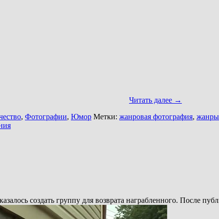
Читать далее
→
чество
,
Фотографии
,
Юмор
Метки:
жанровая фотография
,
жанры
ния
азалось создать группу для возврата награбленного. После пуб