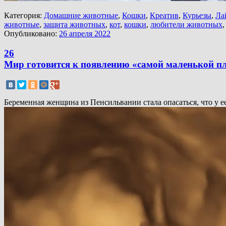
Категория:
Домашние животные
,
Кошки
,
Креатив
,
Курьезы
,
Ла
животные
,
защита животных
,
кот
,
кошки
,
любители животных
Опубликовано:
26 апреля 2022
26
Мир готовится к появлению «самой маленькой п
Беременная женщина из Пенсильвании стала опасаться, что у ее