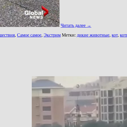
Читать далее
→
шествия
,
Самое самое
,
Экстрим
Метки:
дикие животные
,
кот
,
кот