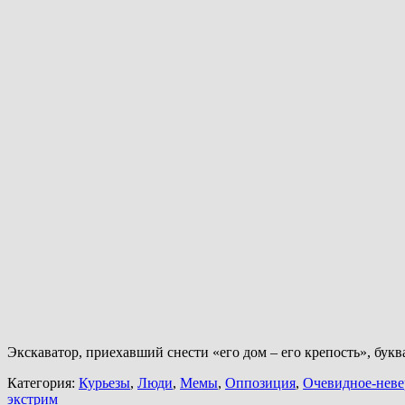
Экскаватор, приехавший снести «его дом – его крепость», букв
Категория:
Курьезы
,
Люди
,
Мемы
,
Оппозиция
,
Очевидное-неве
экстрим