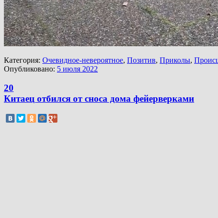
Категория:
Очевидное-невероятное
,
Позитив
,
Приколы
,
Проис
Опубликовано:
5 июля 2022
20
Китаец отбился от сноса дома фейерверками