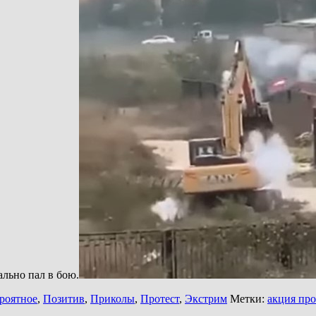
ально пал в бою.
роятное
,
Позитив
,
Приколы
,
Протест
,
Экстрим
Метки:
акция про