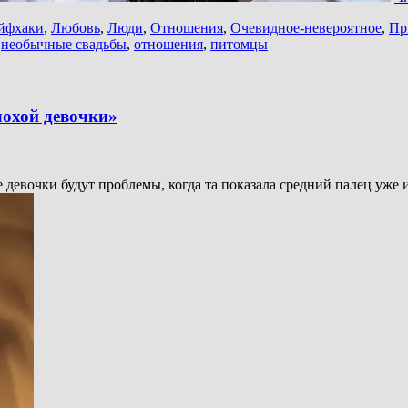
йфхаки
,
Любовь
,
Люди
,
Отношения
,
Очевидное-невероятное
,
Пр
,
необычные свадьбы
,
отношения
,
питомцы
лохой девочки»
 девочки будут проблемы, когда та показала средний палец уже 