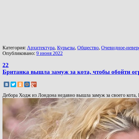
Категория:
Архитектура
,
Курьезы
,
Общество
,
Очевидное-невер
Опубликовано:
9 июня 2022
22
Британка вышла замуж за кота, чтобы обойти о
Дебора Ходж из Лондона недавно вышла замуж за своего кота, 