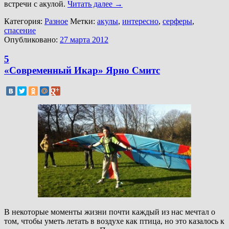
встречи с акулой.
Читать далее
→
Категория:
Разное
Метки:
акулы
,
интересно
,
серферы
,
спасение
Опубликовано:
27 марта 2012
5
«Современный Икар» Ярно Смитс
В некоторые моменты жизни почти каждый из нас мечтал о
том, чтобы уметь летать в воздухе как птица, но это казалось к