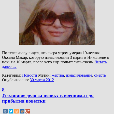
По телевизору видел, что вчера утром умерла 19-летняя
Оксана Макар, которую изнасиловали 3 парня в Николаеве в
ночь на 10 марта, после чего еще попытались сжечь.
Читать
далее
→
Категория:
Новости
Метки:
жертва
,
изнасилование
,
смерть
Опубликовано:
30 марта 2012
8
Уголовное дело за неявку в военкомат до
прибытия повестки