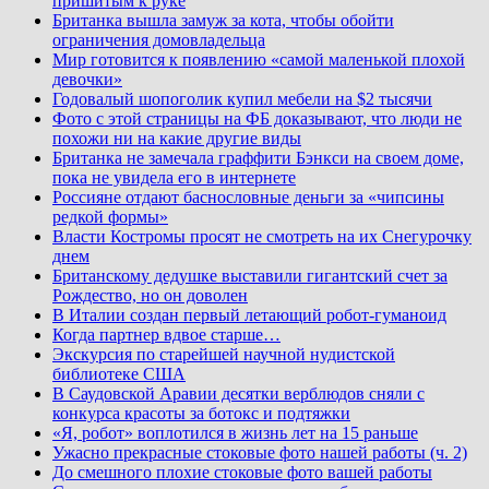
пришитым к руке
Британка вышла замуж за кота, чтобы обойти
ограничения домовладельца
Мир готовится к появлению «самой маленькой плохой
девочки»
Годовалый шопоголик купил мебели на $2 тысячи
Фото с этой страницы на ФБ доказывают, что люди не
похожи ни на какие другие виды
Британка не замечала граффити Бэнкси на своем доме,
пока не увидела его в интернете
Россияне отдают баснословные деньги за «чипсины
редкой формы»
Власти Костромы просят не смотреть на их Снегурочку
днем
Британскому дедушке выставили гигантский счет за
Рождество, но он доволен
В Италии создан первый летающий робот-гуманоид
Когда партнер вдвое старше…
Экскурсия по старейшей научной нудистской
библиотеке США
В Саудовской Аравии десятки верблюдов сняли с
конкурса красоты за ботокс и подтяжки
«Я, робот» воплотился в жизнь лет на 15 раньше
Ужасно прекрасные стоковые фото нашей работы (ч. 2)
До смешного плохие стоковые фото вашей работы