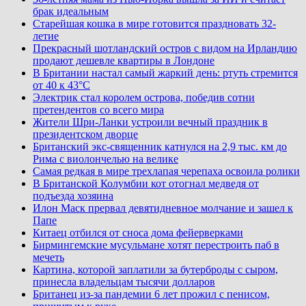
брак идеальным
Старейшая кошка в мире готовится праздновать 32-
летие
Прекрасный шотландский остров с видом на Ирландию
продают дешевле квартиры в Лондоне
В Британии настал самый жаркий день: ртуть стремится
от 40 к 43°C
Электрик стал королем острова, победив сотни
претендентов со всего мира
Жители Шри-Ланки устроили вечный праздник в
президентском дворце
Британский экс-священник катнулся на 2,9 тыс. км до
Рима с виолончелью на велике
Самая редкая в мире трехлапая черепаха освоила ролики
В Британской Колумбии кот отогнал медведя от
подъезда хозяина
Илон Маск прервал девятидневное молчание и зашел к
Папе
Китаец отбился от сноса дома фейерверками
Бирмингемские мусульмане хотят перестроить паб в
мечеть
Картина, которой заплатили за бутерброды с сыром,
принесла владельцам тысячи долларов
Британец из-за пандемии 6 лет прожил с пенисом,