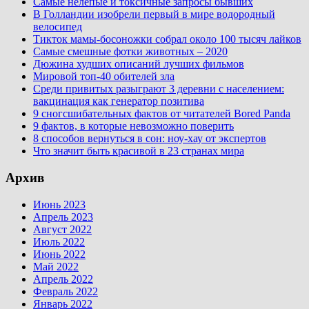
Самые нелепые и токсичные запросы бывших
В Голландии изобрели первый в мире водородный
велосипед
Тикток мамы-босоножки собрал около 100 тысяч лайков
Самые смешные фотки животных – 2020
Дюжина худших описаний лучших фильмов
Мировой топ-40 обителей зла
Среди привитых разыграют 3 деревни с населением:
вакцинация как генератор позитива
9 сногсшибательных фактов от читателей Bored Panda
9 фактов, в которые невозможно поверить
8 способов вернуться в сон: ноу-хау от экспертов
Что значит быть красивой в 23 странах мира
Архив
Июнь 2023
Апрель 2023
Август 2022
Июль 2022
Июнь 2022
Май 2022
Апрель 2022
Февраль 2022
Январь 2022