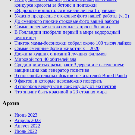
конкурса красоты за ботокс и подтяжки
«Я, робот» воплотился в жизнь лет на 15 раньше
Ужасно прекрасные стоковые фото нашей работы (ч. 2)
До смешного плохие стоковые фото вашей работы
Самые нелепые и токсичные запросы бывших
В Голландии изобрели первый в мире водородный
велосипед
Тикток мамы-босоножки собрал около 100 тысяч лайков
Самые смешные фотки животных – 2020
Дюжина худших описаний лучших фильмов
Мировой топ-40 обителей зла
Среди привитых разыграют 3 деревни с населением:
вакцинация как генератор позитива
9 сногсшибательных фактов от читателей Bored Panda
9 фактов, в которые невозможно поверить
8 способов вернуться в сон: ноу-хау от экспертов
Что значит быть красивой в 23 странах мира
Архив
Июнь 2023
Апрель 2023
Август 2022
Июль 2022