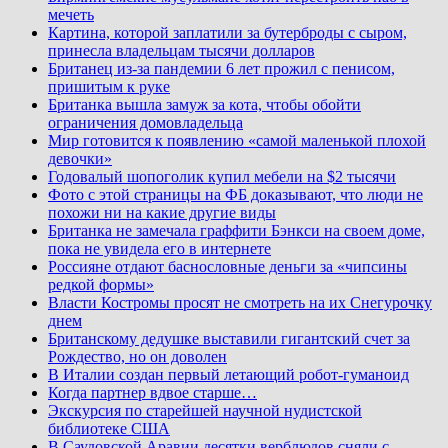
мечеть
Картина, которой заплатили за бутерброды с сыром,
принесла владельцам тысячи долларов
Британец из-за пандемии 6 лет прожил с пенисом,
пришитым к руке
Британка вышла замуж за кота, чтобы обойти
ограничения домовладельца
Мир готовится к появлению «самой маленькой плохой
девочки»
Годовалый шопоголик купил мебели на $2 тысячи
Фото с этой страницы на ФБ доказывают, что люди не
похожи ни на какие другие виды
Британка не замечала граффити Бэнкси на своем доме,
пока не увидела его в интернете
Россияне отдают баснословные деньги за «чипсины
редкой формы»
Власти Костромы просят не смотреть на их Снегурочку
днем
Британскому дедушке выставили гигантский счет за
Рождество, но он доволен
В Италии создан первый летающий робот-гуманоид
Когда партнер вдвое старше…
Экскурсия по старейшей научной нудистской
библиотеке США
В Саудовской Аравии десятки верблюдов сняли с