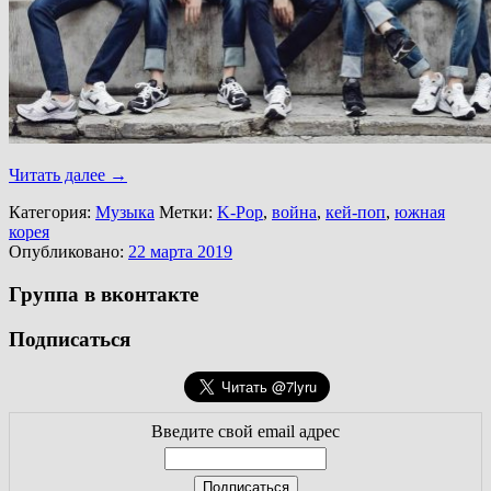
Читать далее
→
Категория:
Музыка
Метки:
K-Pop
,
война
,
кей-поп
,
южная
корея
Опубликовано:
22 марта 2019
Группа в вконтакте
Подписаться
Введите свой email адрес