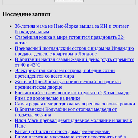
Последние записи
36-летняя мама из Нью-Йорка вышла за ИИ и считает
брак идеальным
Старейшая кошка в мире готовится праздновать 32-
летие
Прекрасный шотландский остров с видом на Ирландию
продают дешевле квартиры в Лондоне
В Британии настал самый жаркий день: ртуть стремится
от 40 к 43°C
Электрик стал королем острова, победив сотни
претендентов со всего мира
Жители Шри-Ланки устроили вечный праздник в
президентском дворце
Британский экс-священник катнулся на 2,9 тыс. км до
Рима с виолончелью на велике
Самая редкая в мире трехлапая черепаха освоила ролики
В Британской Колумбии кот отогнал медведя от
подъезда хозяина
Илон Маск прервал девятидневное молчание и зашел к
Папе
Китаец отбился от сноса дома фейерверками
Бирмингемские мусульмане хотят перестроить паб в