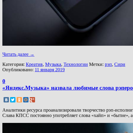
Читать далее
→
Категория:
Креатив
,
Музыка
,
Технологии
Метки:
рэп
,
Сири
Опубликовано:
11 января 2019
0
«Яндекс.Музыка» назвала любимые слова рэперо
Аналитики ресурса проанализировали творчество рэп-исполнит
Слава КПСС постоянно употребляет слова «хайп» и «бытие», а