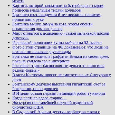
мечеть
Картина, которой заплатили за бутерброды с сыром,
принесла владельцам тысячи долларов
Британец из-за пандемии 6 лет прожил с пенисом,
пришитым к руке
Британка вышла замуж за кота, чтобы обойти
ограничения домовладельца
Мир готовится к появлению «самой маленькой плохой
девочки»
Годовалый шопоголик купил мебели на $2 тысячи
Фото с этой страницы на ФБ доказывают, что люди не
похожи ни на какие другие виды
Британка не замечала граффити Бэнкси на своем доме,
пока не увидела его в интернете
Россияне отдают баснословные деньги за «чипсины
редкой формы»
Власти Костромы просят не смотреть на их Снегурочку
днем
Британскому дедушке выставили гигантский счет за
Рождество, но он доволен
В Италии создан первый летающий робот-гуманоид
Когда партнер вдвое старше…
Экскурсия по старейшей научной нудистской
библиотеке США
В Саудовской Аравии десятки верблюдов сняли с