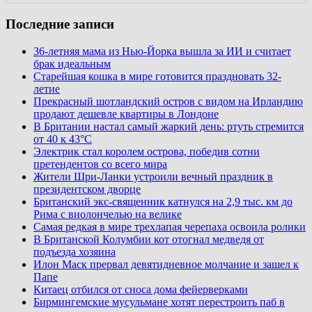
Последние записи
36-летняя мама из Нью-Йорка вышла за ИИ и считает
брак идеальным
Старейшая кошка в мире готовится праздновать 32-
летие
Прекрасный шотландский остров с видом на Ирландию
продают дешевле квартиры в Лондоне
В Британии настал самый жаркий день: ртуть стремится
от 40 к 43°C
Электрик стал королем острова, победив сотни
претендентов со всего мира
Жители Шри-Ланки устроили вечный праздник в
президентском дворце
Британский экс-священник катнулся на 2,9 тыс. км до
Рима с виолончелью на велике
Самая редкая в мире трехлапая черепаха освоила ролики
В Британской Колумбии кот отогнал медведя от
подъезда хозяина
Илон Маск прервал девятидневное молчание и зашел к
Папе
Китаец отбился от сноса дома фейерверками
Бирмингемские мусульмане хотят перестроить паб в