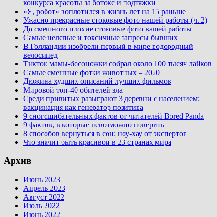
конкурса красоты за ботокс и подтяжки
«Я, робот» воплотился в жизнь лет на 15 раньше
Ужасно прекрасные стоковые фото нашей работы (ч. 2)
До смешного плохие стоковые фото вашей работы
Самые нелепые и токсичные запросы бывших
В Голландии изобрели первый в мире водородный
велосипед
Тикток мамы-босоножки собрал около 100 тысяч лайков
Самые смешные фотки животных – 2020
Дюжина худших описаний лучших фильмов
Мировой топ-40 обителей зла
Среди привитых разыграют 3 деревни с населением:
вакцинация как генератор позитива
9 сногсшибательных фактов от читателей Bored Panda
9 фактов, в которые невозможно поверить
8 способов вернуться в сон: ноу-хау от экспертов
Что значит быть красивой в 23 странах мира
Архив
Июнь 2023
Апрель 2023
Август 2022
Июль 2022
Июнь 2022