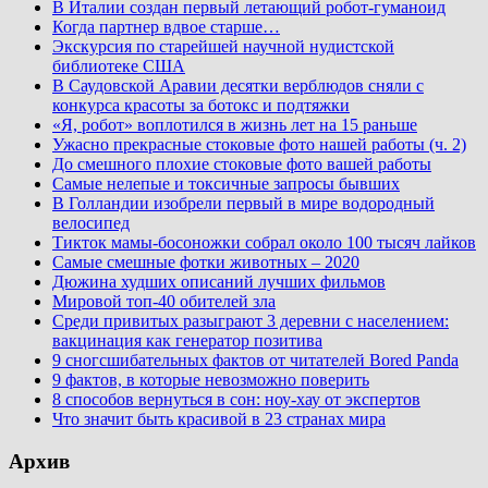
В Италии создан первый летающий робот-гуманоид
Когда партнер вдвое старше…
Экскурсия по старейшей научной нудистской
библиотеке США
В Саудовской Аравии десятки верблюдов сняли с
конкурса красоты за ботокс и подтяжки
«Я, робот» воплотился в жизнь лет на 15 раньше
Ужасно прекрасные стоковые фото нашей работы (ч. 2)
До смешного плохие стоковые фото вашей работы
Самые нелепые и токсичные запросы бывших
В Голландии изобрели первый в мире водородный
велосипед
Тикток мамы-босоножки собрал около 100 тысяч лайков
Самые смешные фотки животных – 2020
Дюжина худших описаний лучших фильмов
Мировой топ-40 обителей зла
Среди привитых разыграют 3 деревни с населением:
вакцинация как генератор позитива
9 сногсшибательных фактов от читателей Bored Panda
9 фактов, в которые невозможно поверить
8 способов вернуться в сон: ноу-хау от экспертов
Что значит быть красивой в 23 странах мира
Архив