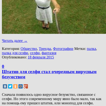
Читать далее
→
Категория:
Общество
,
Тренды
,
Фотографии
Метки:
палка
,
палка для селфи
,
селфи
,
фантазия
Опубликовано:
18 февраля 2015
0
Штатив для селфи стал очередным вирусным
безумством
Сначала появилось одно вирусное безумство, связанное с
селфи. Но этого современному миру явно было мало, так как
на помощь ему пришел штатив, или монопод для селфи.