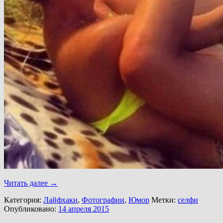
Читать далее
→
Категория:
Лайфхаки
,
Фотографии
,
Юмор
Метки:
селфи
Опубликовано:
14 апреля 2015