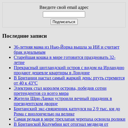
Введите свой email адрес
Последние записи
36-летняя мама из Нью-Йорка вышла за ИИ и считает
брак идеальным
Старейшая кошка в мире готовится праздновать 32-
летие
Прекрасный шотландский остров с видом на Ирландию
продают дешевле квартиры в Лондоне
В Британии настал самый жаркий день: ртуть стремится
от 40 к 43°C
Электрик стал королем острова, победив сотни
претендентов со всего мира
Жители Шри-Ланки устроили вечный праздник в
президентском дворце
Британский экс-священник катнулся на 2,9 тыс. км до
Рима с виолончелью на велике
Самая редкая в мире трехлапая черепаха освоила ролики
В Британской Колумбии кот отогнал медведя от