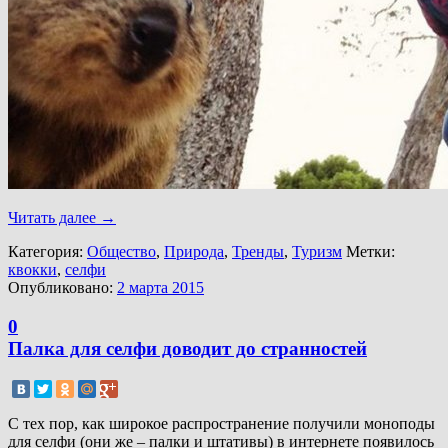
Читать далее
→
Категория:
Общество
,
Природа
,
Тренды
,
Туризм
Метки:
квокки
,
селфи
Опубликовано:
2 марта 2015
0
Палка для селфи доводит до странностей
С тех пор, как широкое распространение получили моноподы
для селфи (они же – палки и штативы) в интернете появилось