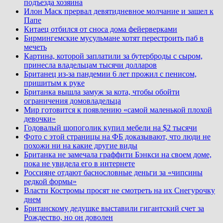
подъезда хозяина
Илон Маск прервал девятидневное молчание и зашел к
Папе
Китаец отбился от сноса дома фейерверками
Бирмингемские мусульмане хотят перестроить паб в
мечеть
Картина, которой заплатили за бутерброды с сыром,
принесла владельцам тысячи долларов
Британец из-за пандемии 6 лет прожил с пенисом,
пришитым к руке
Британка вышла замуж за кота, чтобы обойти
ограничения домовладельца
Мир готовится к появлению «самой маленькой плохой
девочки»
Годовалый шопоголик купил мебели на $2 тысячи
Фото с этой страницы на ФБ доказывают, что люди не
похожи ни на какие другие виды
Британка не замечала граффити Бэнкси на своем доме,
пока не увидела его в интернете
Россияне отдают баснословные деньги за «чипсины
редкой формы»
Власти Костромы просят не смотреть на их Снегурочку
днем
Британскому дедушке выставили гигантский счет за
Рождество, но он доволен