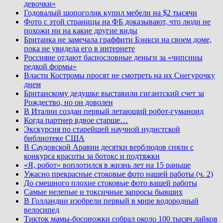
девочки»
Годовалый шопоголик купил мебели на $2 тысячи
Фото с этой страницы на ФБ доказывают, что люди не
похожи ни на какие другие виды
Британка не замечала граффити Бэнкси на своем доме,
пока не увидела его в интернете
Россияне отдают баснословные деньги за «чипсины
редкой формы»
Власти Костромы просят не смотреть на их Снегурочку
днем
Британскому дедушке выставили гигантский счет за
Рождество, но он доволен
В Италии создан первый летающий робот-гуманоид
Когда партнер вдвое старше…
Экскурсия по старейшей научной нудистской
библиотеке США
В Саудовской Аравии десятки верблюдов сняли с
конкурса красоты за ботокс и подтяжки
«Я, робот» воплотился в жизнь лет на 15 раньше
Ужасно прекрасные стоковые фото нашей работы (ч. 2)
До смешного плохие стоковые фото вашей работы
Самые нелепые и токсичные запросы бывших
В Голландии изобрели первый в мире водородный
велосипед
Тикток мамы-босоножки собрал около 100 тысяч лайков