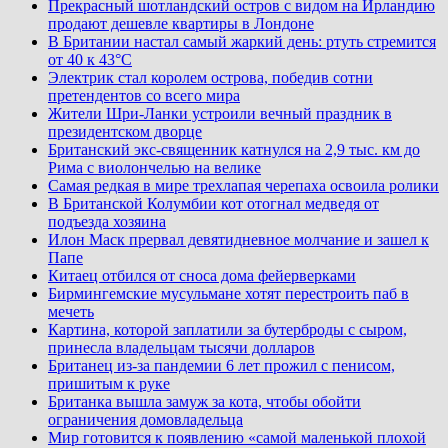
Прекрасный шотландский остров с видом на Ирландию
продают дешевле квартиры в Лондоне
В Британии настал самый жаркий день: ртуть стремится
от 40 к 43°C
Электрик стал королем острова, победив сотни
претендентов со всего мира
Жители Шри-Ланки устроили вечный праздник в
президентском дворце
Британский экс-священник катнулся на 2,9 тыс. км до
Рима с виолончелью на велике
Самая редкая в мире трехлапая черепаха освоила ролики
В Британской Колумбии кот отогнал медведя от
подъезда хозяина
Илон Маск прервал девятидневное молчание и зашел к
Папе
Китаец отбился от сноса дома фейерверками
Бирмингемские мусульмане хотят перестроить паб в
мечеть
Картина, которой заплатили за бутерброды с сыром,
принесла владельцам тысячи долларов
Британец из-за пандемии 6 лет прожил с пенисом,
пришитым к руке
Британка вышла замуж за кота, чтобы обойти
ограничения домовладельца
Мир готовится к появлению «самой маленькой плохой