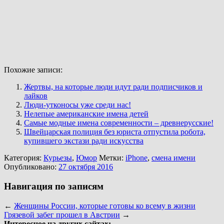
Похожие записи:
Жертвы, на которые люди идут ради подписчиков и
лайков
Люди-утконосы уже среди нас!
Нелепые американские имена детей
Самые модные имена современности – древнерусские!
Швейцарская полиция без юриста отпустила робота,
купившего экстази ради искусства
Категория:
Курьезы
,
Юмор
Метки:
iPhone
,
смена имени
Опубликовано:
27 октября 2016
Навигация по записям
←
Женщины России, которые готовы ко всему в жизни
Грязевой забег прошел в Австрии
→
Интересное на других сайтах: