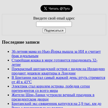
Введите свой email адрес
Последние записи
36-летняя мама из Нью-Йорка вышла за ИИ и считает
брак идеальным
Старейшая кошка в мире готовится праздновать 32-
летие
Прекрасный шотландский остров с видом на Ирландию
продают дешевле квартиры в Лондоне
В Британии настал самый жаркий день: ртуть стремится
от 40 к 43°C
Электрик стал королем острова, победив сотни
претендентов со всего мира
Жители Шри-Ланки устроили вечный праздник в
президентском дворце
Британский экс-священник катнулся на 2,9 тыс. км до
Рима с виолончелью на велике