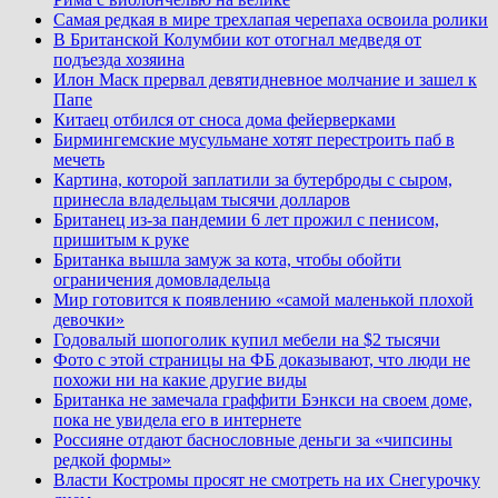
Самая редкая в мире трехлапая черепаха освоила ролики
В Британской Колумбии кот отогнал медведя от
подъезда хозяина
Илон Маск прервал девятидневное молчание и зашел к
Папе
Китаец отбился от сноса дома фейерверками
Бирмингемские мусульмане хотят перестроить паб в
мечеть
Картина, которой заплатили за бутерброды с сыром,
принесла владельцам тысячи долларов
Британец из-за пандемии 6 лет прожил с пенисом,
пришитым к руке
Британка вышла замуж за кота, чтобы обойти
ограничения домовладельца
Мир готовится к появлению «самой маленькой плохой
девочки»
Годовалый шопоголик купил мебели на $2 тысячи
Фото с этой страницы на ФБ доказывают, что люди не
похожи ни на какие другие виды
Британка не замечала граффити Бэнкси на своем доме,
пока не увидела его в интернете
Россияне отдают баснословные деньги за «чипсины
редкой формы»
Власти Костромы просят не смотреть на их Снегурочку