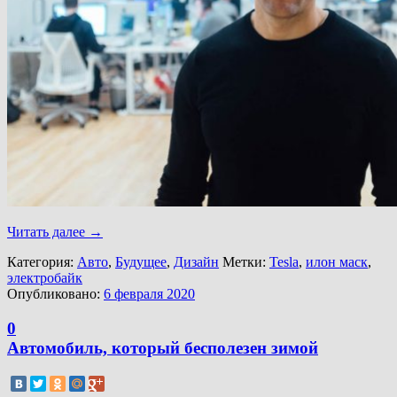
Читать далее
→
Категория:
Авто
,
Будущее
,
Дизайн
Метки:
Tesla
,
илон маск
,
электробайк
Опубликовано:
6 февраля 2020
0
Автомобиль, который бесполезен зимой