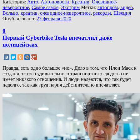
Категория:
Авто
,
Автоновости
,
Креатив
,
Очевидное-
невероятное
,
Самое самое
,
Экстрим
Метки:
автопром
,
видео
,
Вольво
,
креатив
,
очевидное-невероятное
,
рекорды
,
Швеция
Опубликовано:
27 февраля 2020
0
Первый Cyberbike Tesla впечатлил даже
полицейских
Правда, есть одно большое «но». Дело в том, что Илон Маск к
созданию этого удивительного транспортного средства не
имеет никакого отношения. И люди надеются, что так будет
недолго, так как труд парня действительно впечатляет.