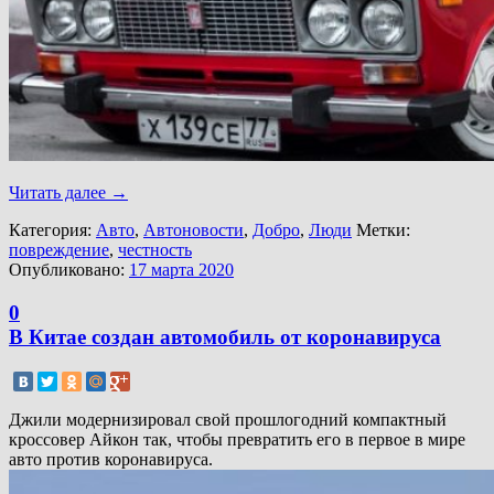
Читать далее
→
Категория:
Авто
,
Автоновости
,
Добро
,
Люди
Метки:
повреждение
,
честность
Опубликовано:
17 марта 2020
0
В Китае создан автомобиль от коронавируса
Джили модернизировал свой прошлогодний компактный
кроссовер Айкон так, чтобы превратить его в первое в мире
авто против коронавируса.