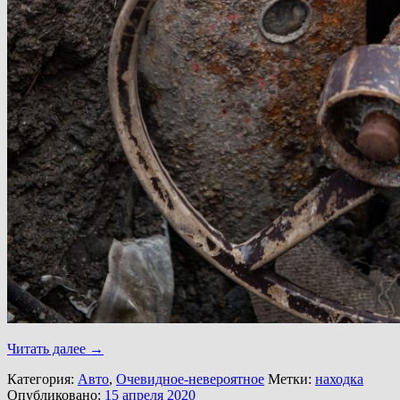
Читать далее
→
Категория:
Авто
,
Очевидное-невероятное
Метки:
находка
Опубликовано:
15 апреля 2020