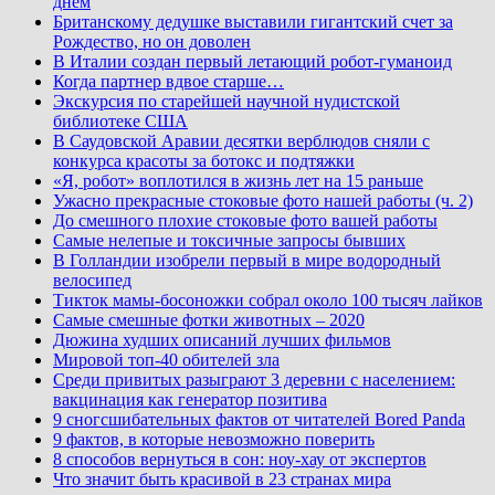
днем
Британскому дедушке выставили гигантский счет за
Рождество, но он доволен
В Италии создан первый летающий робот-гуманоид
Когда партнер вдвое старше…
Экскурсия по старейшей научной нудистской
библиотеке США
В Саудовской Аравии десятки верблюдов сняли с
конкурса красоты за ботокс и подтяжки
«Я, робот» воплотился в жизнь лет на 15 раньше
Ужасно прекрасные стоковые фото нашей работы (ч. 2)
До смешного плохие стоковые фото вашей работы
Самые нелепые и токсичные запросы бывших
В Голландии изобрели первый в мире водородный
велосипед
Тикток мамы-босоножки собрал около 100 тысяч лайков
Самые смешные фотки животных – 2020
Дюжина худших описаний лучших фильмов
Мировой топ-40 обителей зла
Среди привитых разыграют 3 деревни с населением:
вакцинация как генератор позитива
9 сногсшибательных фактов от читателей Bored Panda
9 фактов, в которые невозможно поверить
8 способов вернуться в сон: ноу-хау от экспертов
Что значит быть красивой в 23 странах мира