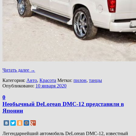
Читать далее
→
Категория:
Авто
,
Красота
Метки:
пилон
,
танцы
Опубликовано:
10 января 2020
0
Необычный DeLorean DMC-12 представили в
Японии
Легендарнейший автомобиль DeLorean DMC-12, известный