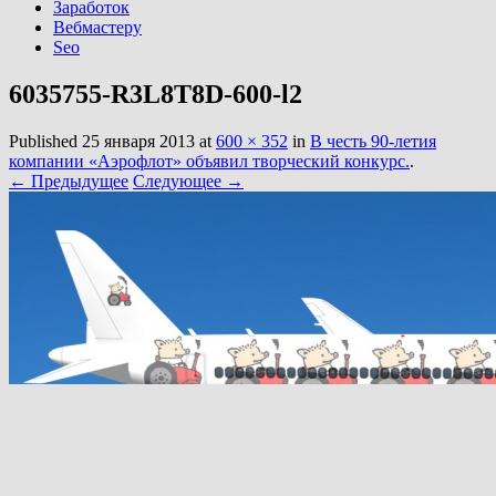
Заработок
Вебмастеру
Seo
6035755-R3L8T8D-600-l2
Published
25 января 2013
at
600 × 352
in
В честь 90-летия
компании «Аэрофлот» объявил творческий конкурс.
.
← Предыдущее
Следующее →