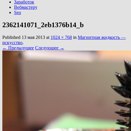
Заработок
Вебмастеру
Seo
2362141071_2eb1376b14_b
Published
13 мая 2013
at
1024 × 768
in
Магнитная жидкость —
искусство
.
← Предыдущее
Следующее →