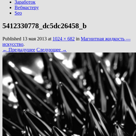
Заработок
Вебмастеру
Seo
5412330778_dc5dc26458_b
Published
13 мая 2013
at
1024 × 682
in
Магнитная жидкость —
искусство
.
← Предыдущее
Следующее →