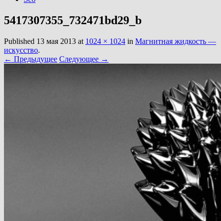
5417307355_732471bd29_b
Published
13 мая 2013
at
1024 × 1024
in
Магнитная жидкость —
искусство
.
← Предыдущее
Следующее →