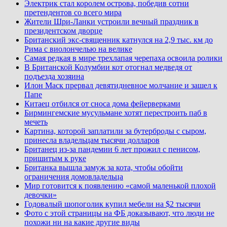
Электрик стал королем острова, победив сотни
претендентов со всего мира
Жители Шри-Ланки устроили вечный праздник в
президентском дворце
Британский экс-священник катнулся на 2,9 тыс. км до
Рима с виолончелью на велике
Самая редкая в мире трехлапая черепаха освоила ролики
В Британской Колумбии кот отогнал медведя от
подъезда хозяина
Илон Маск прервал девятидневное молчание и зашел к
Папе
Китаец отбился от сноса дома фейерверками
Бирмингемские мусульмане хотят перестроить паб в
мечеть
Картина, которой заплатили за бутерброды с сыром,
принесла владельцам тысячи долларов
Британец из-за пандемии 6 лет прожил с пенисом,
пришитым к руке
Британка вышла замуж за кота, чтобы обойти
ограничения домовладельца
Мир готовится к появлению «самой маленькой плохой
девочки»
Годовалый шопоголик купил мебели на $2 тысячи
Фото с этой страницы на ФБ доказывают, что люди не
похожи ни на какие другие виды