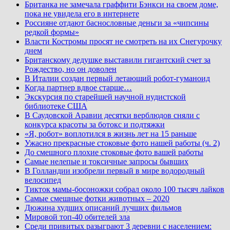
Британка не замечала граффити Бэнкси на своем доме,
пока не увидела его в интернете
Россияне отдают баснословные деньги за «чипсины
редкой формы»
Власти Костромы просят не смотреть на их Снегурочку
днем
Британскому дедушке выставили гигантский счет за
Рождество, но он доволен
В Италии создан первый летающий робот-гуманоид
Когда партнер вдвое старше…
Экскурсия по старейшей научной нудистской
библиотеке США
В Саудовской Аравии десятки верблюдов сняли с
конкурса красоты за ботокс и подтяжки
«Я, робот» воплотился в жизнь лет на 15 раньше
Ужасно прекрасные стоковые фото нашей работы (ч. 2)
До смешного плохие стоковые фото вашей работы
Самые нелепые и токсичные запросы бывших
В Голландии изобрели первый в мире водородный
велосипед
Тикток мамы-босоножки собрал около 100 тысяч лайков
Самые смешные фотки животных – 2020
Дюжина худших описаний лучших фильмов
Мировой топ-40 обителей зла
Среди привитых разыграют 3 деревни с населением: