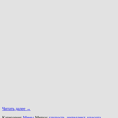
Читать далее
→
Категория:
Мемы
Метки:
глупость
,
интеллект
,
красота
,