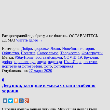
Распространяйте доброту, а не болезнь. ОСТАВАЙТЕСЬ
ДОМА!
Читать далее
→
Категория:
Добро
,
здоровье
,
Люди
,
Новейшая история
,
Общество
,
Позитив
,
Самое самое
,
Творчество
,
Фотографии
Метки:
#StayHome
,
#оставайсядома
,
COVID-19
,
Бруклин
,
добро
,
коронавирус
,
люди
,
надежда
,
Нью-Йорк
,
позитив
,
портретная фотография
,
фото
,
фотопроект
Опубликовано:
27 марта 2020
0
Девушки, которые в масках стали особенно
хороши
Сегодня долгожданная пятница. Минувшая неделя была