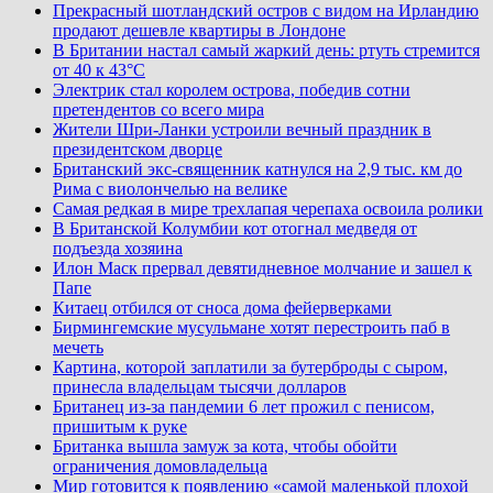
Прекрасный шотландский остров с видом на Ирландию
продают дешевле квартиры в Лондоне
В Британии настал самый жаркий день: ртуть стремится
от 40 к 43°C
Электрик стал королем острова, победив сотни
претендентов со всего мира
Жители Шри-Ланки устроили вечный праздник в
президентском дворце
Британский экс-священник катнулся на 2,9 тыс. км до
Рима с виолончелью на велике
Самая редкая в мире трехлапая черепаха освоила ролики
В Британской Колумбии кот отогнал медведя от
подъезда хозяина
Илон Маск прервал девятидневное молчание и зашел к
Папе
Китаец отбился от сноса дома фейерверками
Бирмингемские мусульмане хотят перестроить паб в
мечеть
Картина, которой заплатили за бутерброды с сыром,
принесла владельцам тысячи долларов
Британец из-за пандемии 6 лет прожил с пенисом,
пришитым к руке
Британка вышла замуж за кота, чтобы обойти
ограничения домовладельца
Мир готовится к появлению «самой маленькой плохой