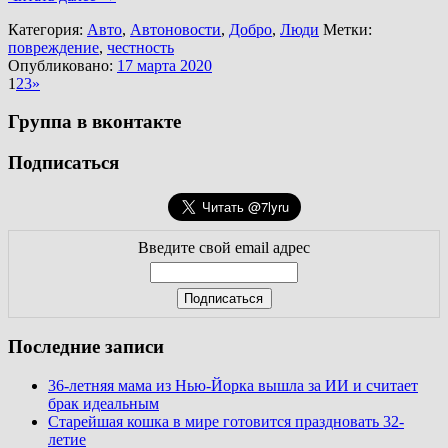
Категория:
Авто
,
Автоновости
,
Добро
,
Люди
Метки:
повреждение
,
честность
Опубликовано:
17 марта 2020
1
2
3
»
Группа в вконтакте
Подписаться
Введите свой email адрес
Последние записи
36-летняя мама из Нью-Йорка вышла за ИИ и считает
брак идеальным
Старейшая кошка в мире готовится праздновать 32-
летие