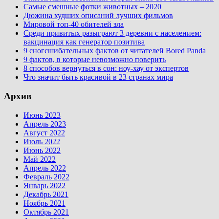
Самые смешные фотки животных – 2020
Дюжина худших описаний лучших фильмов
Мировой топ-40 обителей зла
Среди привитых разыграют 3 деревни с населением:
вакцинация как генератор позитива
9 сногсшибательных фактов от читателей Bored Panda
9 фактов, в которые невозможно поверить
8 способов вернуться в сон: ноу-хау от экспертов
Что значит быть красивой в 23 странах мира
Архив
Июнь 2023
Апрель 2023
Август 2022
Июль 2022
Июнь 2022
Май 2022
Апрель 2022
Февраль 2022
Январь 2022
Декабрь 2021
Ноябрь 2021
Октябрь 2021