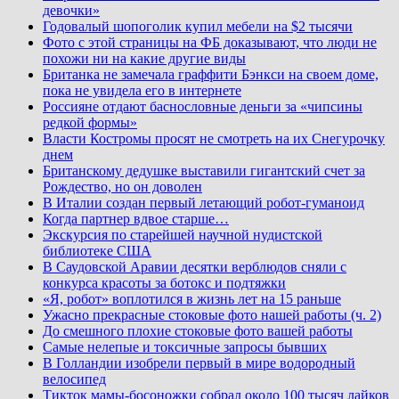
девочки»
Годовалый шопоголик купил мебели на $2 тысячи
Фото с этой страницы на ФБ доказывают, что люди не
похожи ни на какие другие виды
Британка не замечала граффити Бэнкси на своем доме,
пока не увидела его в интернете
Россияне отдают баснословные деньги за «чипсины
редкой формы»
Власти Костромы просят не смотреть на их Снегурочку
днем
Британскому дедушке выставили гигантский счет за
Рождество, но он доволен
В Италии создан первый летающий робот-гуманоид
Когда партнер вдвое старше…
Экскурсия по старейшей научной нудистской
библиотеке США
В Саудовской Аравии десятки верблюдов сняли с
конкурса красоты за ботокс и подтяжки
«Я, робот» воплотился в жизнь лет на 15 раньше
Ужасно прекрасные стоковые фото нашей работы (ч. 2)
До смешного плохие стоковые фото вашей работы
Самые нелепые и токсичные запросы бывших
В Голландии изобрели первый в мире водородный
велосипед
Тикток мамы-босоножки собрал около 100 тысяч лайков