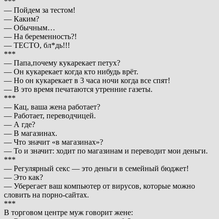
***
— Пойдем за тестом!
— Каким?
— Обычным…
— На беременность?!
— ТЕСТО, бл*дь!!!
***
— Папа,почему кукарекает петух?
— Он кукарекает когда кто нибудь врёт.
— Но он кукарекает в 3 часа ночи когда все спят!
— В это время печатаются утренние газеты.
***
— Кац, ваша жена работает?
— Работает, переводчицей.
— А где?
— В магазинах.
— Что значит «в магазинах»?
— То и значит: ходит по магазинам и переводит мои деньги.
***
— Регулярный секс — это деньги в семейный бюджет!
— Это как?
— Уберегает ваш компьютер от вирусов, которые можно
словить на порно-сайтах.
***
В торговом центре муж говорит жене: