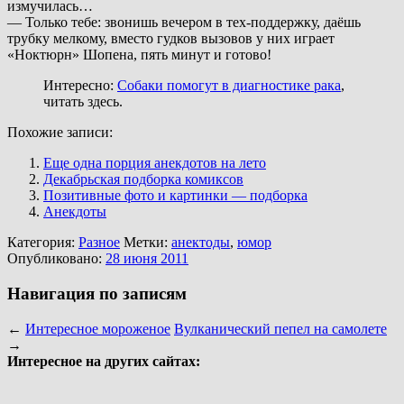
измучилась…
— Только тебе: звонишь вечером в тех-поддержку, даёшь
трубку мелкому, вместо гудков вызовов у них играет
«Ноктюрн» Шопена, пять минут и готово!
Интересно:
Собаки помогут в диагностике рака
,
читать здесь.
Похожие записи:
Еще одна порция анекдотов на лето
Декабрьская подборка комиксов
Позитивные фото и картинки — подборка
Анекдоты
Категория:
Разное
Метки:
анектоды
,
юмор
Опубликовано:
28 июня 2011
Навигация по записям
←
Интересное мороженое
Вулканический пепел на самолете
→
Интересное на других сайтах: