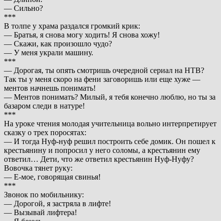
— Сильно?
***
В толпе у храма раздался громкий крик:
— Братья, я снова могу ходить! Я снова хожу!
— Скажи, как произошло чудо?
— У меня украли машину.
***
— Дорогая, ты опять смотришь очередной сериал на НТВ?
Так ты у меня скоро на фени заговоришь или еще хуже —
ментов начнешь понимать!
— Ментов понимать? Милый, я тебя конечно люблю, но ты за
базаром следи в натуре!
***
На уроке чтения молодая учительница вольно интерпретирует
сказку о трех поросятах:
— И тогда Нуф-нуф решил построить себе домик. Он пошел к
крестьянину и попросил у него соломы, а крестьянин ему
ответил… Дети, что же ответил крестьянин Нуф-Нуфу?
Вовочка тянет руку:
— Е-мое, говорящая свинья!
***
Звонок по мобильнику:
— Дорогой, я застряла в лифте!
— Вызывай лифтера!