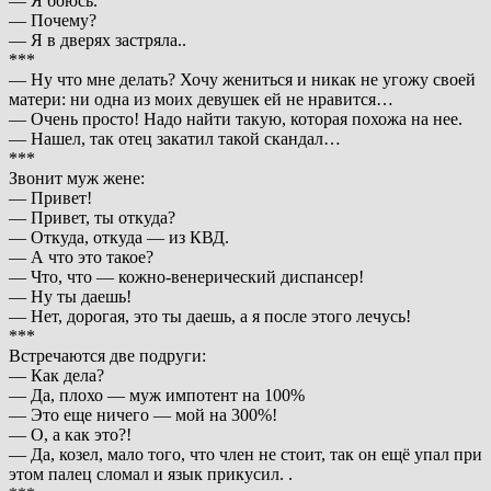
— Я боюсь.
— Почему?
— Я в дверях застряла..
***
— Ну что мне делать? Хочу жениться и никак не угожу своей
матери: ни одна из моих девушек ей не нравится…
— Очень просто! Надо найти такую, которая похожа на нее.
— Нашел, так отец закатил такой скандал…
***
Звонит муж жене:
— Привет!
— Привет, ты откуда?
— Откуда, откуда — из КВД.
— А что это такое?
— Что, что — кожно-венерический диспансер!
— Ну ты даешь!
— Нет, дорогая, это ты даешь, а я после этого лечусь!
***
Встречаются две подруги:
— Как дела?
— Да, плохо — муж импотент на 100%
— Это еще ничего — мой на 300%!
— О, а как это?!
— Да, козел, мало того, что член не стоит, так он ещё упал при
этом палец сломал и язык прикусил. .