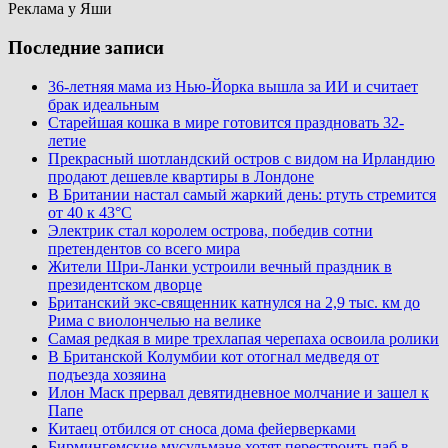
Реклама у Яши
Последние записи
36-летняя мама из Нью-Йорка вышла за ИИ и считает
брак идеальным
Старейшая кошка в мире готовится праздновать 32-
летие
Прекрасный шотландский остров с видом на Ирландию
продают дешевле квартиры в Лондоне
В Британии настал самый жаркий день: ртуть стремится
от 40 к 43°C
Электрик стал королем острова, победив сотни
претендентов со всего мира
Жители Шри-Ланки устроили вечный праздник в
президентском дворце
Британский экс-священник катнулся на 2,9 тыс. км до
Рима с виолончелью на велике
Самая редкая в мире трехлапая черепаха освоила ролики
В Британской Колумбии кот отогнал медведя от
подъезда хозяина
Илон Маск прервал девятидневное молчание и зашел к
Папе
Китаец отбился от сноса дома фейерверками
Бирмингемские мусульмане хотят перестроить паб в