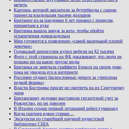
мечеть
Картина, которой заплатили за бутерброды с сыром,
принесла владельцам тысячи долларов
Британец из-за пандемии 6 лет прожил с пенисом,
пришитым к руке
Британка вышла замуж за кота, чтобы обойти
ограничения домовладельца
Мир готовится к появлению «самой маленькой плохой
девочки»
Годовалый шопоголик купил мебели на $2 тысячи
Фото с этой страницы на ФБ доказывают, что люди не
похожи ни на какие другие виды
Британка не замечала граффити Бэнкси на своем доме,
пока не увидела его в интернете
Россияне отдают баснословные деньги за «чипсины
редкой формы»
Власти Костромы просят не смотреть на их Снегурочку
днем
Британскому дедушке выставили гигантский счет за
Рождество, но он доволен
В Италии создан первый летающий робот-гуманоид
Когда партнер вдвое старше…
Экскурсия по старейшей научной нудистской
библиотеке США