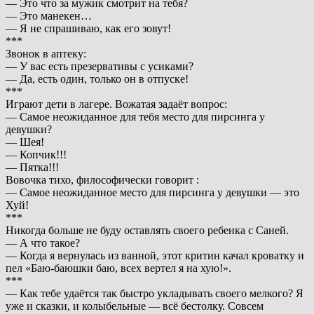
— Это что за мужик смотрит на тебя?
— Это манекен…
— Я не спрашиваю, как его зовут!
***
Звонок в аптеку:
— У вас есть презервативы с усиками?
— Да, есть один, только он в отпуске!
***
Играют дети в лагере. Вожатая задаёт вопрос:
— Самое неожиданное для тебя место для пирсинга у
девушки?
— Шея!
— Копчик!!!
— Пятка!!!
Вовочка тихо, философически говорит :
— Самое неожиданное место для пирсинга у девушки — это
Хуй!
***
Никогда больше не буду оставлять своего ребенка с Саней.
— А что такое?
— Когда я вернулась из ванной, этот критин качал кроватку и
пел «Баю-баюшки баю, всех вертел я на хую!».
***
— Как тебе удаётся так быстро укладывать своего мелкого? Я
уже и сказки, и колыбельные — всё бестолку. Совсем