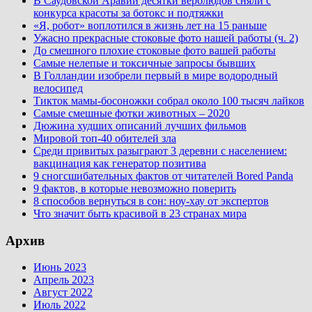
В Саудовской Аравии десятки верблюдов сняли с
конкурса красоты за ботокс и подтяжки
«Я, робот» воплотился в жизнь лет на 15 раньше
Ужасно прекрасные стоковые фото нашей работы (ч. 2)
До смешного плохие стоковые фото вашей работы
Самые нелепые и токсичные запросы бывших
В Голландии изобрели первый в мире водородный
велосипед
Тикток мамы-босоножки собрал около 100 тысяч лайков
Самые смешные фотки животных – 2020
Дюжина худших описаний лучших фильмов
Мировой топ-40 обителей зла
Среди привитых разыграют 3 деревни с населением:
вакцинация как генератор позитива
9 сногсшибательных фактов от читателей Bored Panda
9 фактов, в которые невозможно поверить
8 способов вернуться в сон: ноу-хау от экспертов
Что значит быть красивой в 23 странах мира
Архив
Июнь 2023
Апрель 2023
Август 2022
Июль 2022