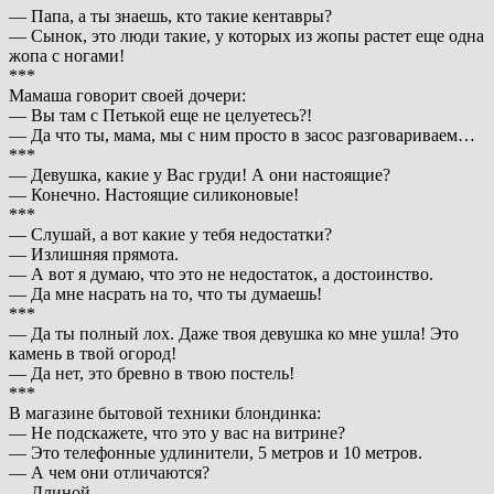
— Папа, а ты знаешь, кто такие кентавры?
— Сынок, это люди такие, у которых из жопы растет еще одна
жопа с ногами!
***
Мамаша говорит своей дочери:
— Вы там с Петькой еще не целуетесь?!
— Да что ты, мама, мы с ним просто в засос разговариваем…
***
— Девушка, какие у Вас груди! А они настоящие?
— Конечно. Настоящие силиконовые!
***
— Слушай, а вот какие у тебя недостатки?
— Излишняя прямота.
— А вот я думаю, что это не недостаток, а достоинство.
— Да мне насрать на то, что ты думаешь!
***
— Да ты полный лох. Даже твоя девушка ко мне ушла! Это
камень в твой огород!
— Да нет, это бревно в твою постель!
***
В магазине бытовой техники блондинка:
— Не подскажете, что это у вас на витрине?
— Это телефонные удлинители, 5 метров и 10 метров.
— А чем они отличаются?
— Длиной.