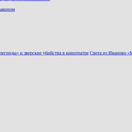
законом
егенды» и зверские убийства в кинотеатре
Света из Иваново «