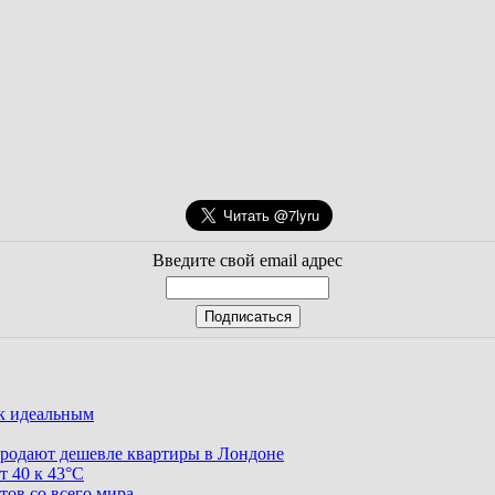
Введите свой email адрес
ак идеальным
родают дешевле квартиры в Лондоне
т 40 к 43°C
тов со всего мира