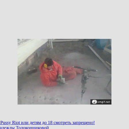
ssy Riot или детям до 18 смотреть запрещено!
Надежды Толоконниковой