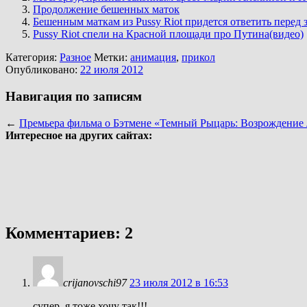
Продолжение бешенных маток
Бешенным маткам из Pussy Riot придется ответить перед 
Pussy Riot спели на Красной площади про Путина(видео)
Категория:
Разное
Метки:
анимация
,
прикол
Опубликовано:
22 июля 2012
Навигация по записям
←
Премьера фильма о Бэтмене «Темный Рыцарь: Возрождение л
Интересное на других сайтах:
Комментариев: 2
crijanovschi97
23 июля 2012 в 16:53
супер. я тоже хочу так!!!