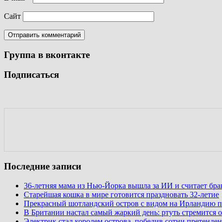
Сайт
Группа в вконтакте
Подписаться
Последние записи
36-летняя мама из Нью-Йорка вышла за ИИ и считает бр
Старейшая кошка в мире готовится праздновать 32-летие
Прекрасный шотландский остров с видом на Ирландию п
В Британии настал самый жаркий день: ртуть стремится о
Электрик стал королем острова, победив сотни претенден