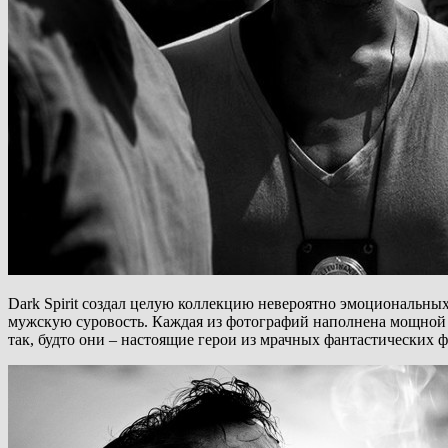
Dark Spirit создал целую коллекцию невероятно эмоциональн
мужскую суровость. Каждая из фотографий наполнена мощной э
так, будто они – настоящие герои из мрачных фантастических 