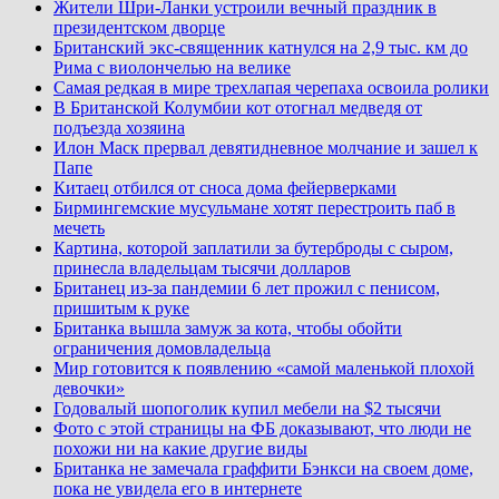
Жители Шри-Ланки устроили вечный праздник в
президентском дворце
Британский экс-священник катнулся на 2,9 тыс. км до
Рима с виолончелью на велике
Самая редкая в мире трехлапая черепаха освоила ролики
В Британской Колумбии кот отогнал медведя от
подъезда хозяина
Илон Маск прервал девятидневное молчание и зашел к
Папе
Китаец отбился от сноса дома фейерверками
Бирмингемские мусульмане хотят перестроить паб в
мечеть
Картина, которой заплатили за бутерброды с сыром,
принесла владельцам тысячи долларов
Британец из-за пандемии 6 лет прожил с пенисом,
пришитым к руке
Британка вышла замуж за кота, чтобы обойти
ограничения домовладельца
Мир готовится к появлению «самой маленькой плохой
девочки»
Годовалый шопоголик купил мебели на $2 тысячи
Фото с этой страницы на ФБ доказывают, что люди не
похожи ни на какие другие виды
Британка не замечала граффити Бэнкси на своем доме,
пока не увидела его в интернете