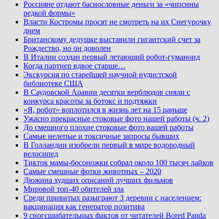
Россияне отдают баснословные деньги за «чипсины
редкой формы»
Власти Костромы просят не смотреть на их Снегурочку
днем
Британскому дедушке выставили гигантский счет за
Рождество, но он доволен
В Италии создан первый летающий робот-гуманоид
Когда партнер вдвое старше…
Экскурсия по старейшей научной нудистской
библиотеке США
В Саудовской Аравии десятки верблюдов сняли с
конкурса красоты за ботокс и подтяжки
«Я, робот» воплотился в жизнь лет на 15 раньше
Ужасно прекрасные стоковые фото нашей работы (ч. 2)
До смешного плохие стоковые фото вашей работы
Самые нелепые и токсичные запросы бывших
В Голландии изобрели первый в мире водородный
велосипед
Тикток мамы-босоножки собрал около 100 тысяч лайков
Самые смешные фотки животных – 2020
Дюжина худших описаний лучших фильмов
Мировой топ-40 обителей зла
Среди привитых разыграют 3 деревни с населением:
вакцинация как генератор позитива
9 сногсшибательных фактов от читателей Bored Panda