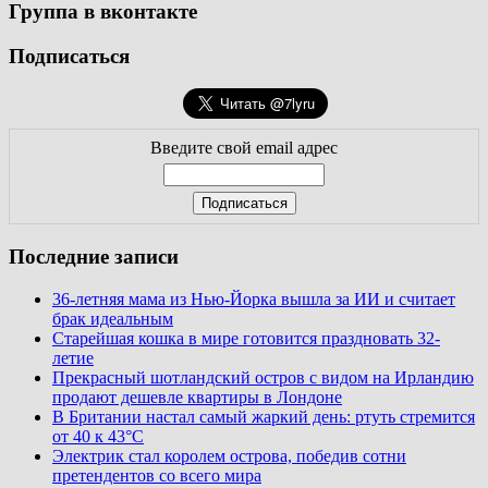
Группа в вконтакте
Подписаться
Введите свой email адрес
Последние записи
36-летняя мама из Нью-Йорка вышла за ИИ и считает
брак идеальным
Старейшая кошка в мире готовится праздновать 32-
летие
Прекрасный шотландский остров с видом на Ирландию
продают дешевле квартиры в Лондоне
В Британии настал самый жаркий день: ртуть стремится
от 40 к 43°C
Электрик стал королем острова, победив сотни
претендентов со всего мира