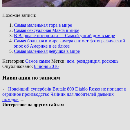
Похожие записи:
Самая маленькая гора в мире
Самая сексуальная Mazda в мире
В Варшаве построили — Самый узкий дом в мире
Самая большая в мире камера снимет фотографический
эпос об Америке и ее блюзе
Самая маленькая девушка в мире
Категория:
Самое самое
Метки:
дом
,
резиденция
,
роскошь
Опубликовано:
6 июня 2016
Навигация по записям
←
Новейший супербайк Brutale 800 Diablo Rosso не попадет в
серийное производство
Чайник для любителей дальних
походов
→
Интересное на других сайтах: