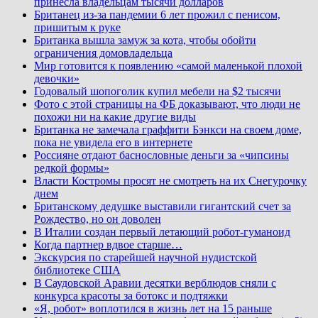
принесла владельцам тысячи долларов
Британец из-за пандемии 6 лет прожил с пенисом,
пришитым к руке
Британка вышла замуж за кота, чтобы обойти
ограничения домовладельца
Мир готовится к появлению «самой маленькой плохой
девочки»
Годовалый шопоголик купил мебели на $2 тысячи
Фото с этой страницы на ФБ доказывают, что люди не
похожи ни на какие другие виды
Британка не замечала граффити Бэнкси на своем доме,
пока не увидела его в интернете
Россияне отдают баснословные деньги за «чипсины
редкой формы»
Власти Костромы просят не смотреть на их Снегурочку
днем
Британскому дедушке выставили гигантский счет за
Рождество, но он доволен
В Италии создан первый летающий робот-гуманоид
Когда партнер вдвое старше…
Экскурсия по старейшей научной нудистской
библиотеке США
В Саудовской Аравии десятки верблюдов сняли с
конкурса красоты за ботокс и подтяжки
«Я, робот» воплотился в жизнь лет на 15 раньше