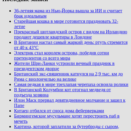
36-летняя мама из Нью-Йорка вышла за ИИ и считает
брак идеальным
Старейшая кошка в мире готовится праздновать 32-
летие
Прекрасный шотландский остров с видом на Ирландию
продают дешевле квартиры в Лондоне
В Британии настал самый жаркий день: ртуть стремится
от 40 к 43°C
Электрик стал королем острова, победив сотни
претендентов со всего мира
Жители Шри-Ланки устроили вечный праздник в
президентском дворце
Британский экс-священник катнулся на 2,9 тыс. км до
Рима с виолончелью на велике
Самая редкая в мире трехлапая черепаха освоила ролики
В Британской Колумбии кот отогнал медведя от
подъезда хозяина
Илон Маск прервал девятидневное молчание и зашел к
Папе
Китаец отбился от сноса дома фейерверками
Бирмингемские мусульмане хотят перестроить паб в
мечеть
Картина, которой заплатили за бутерброды с сыром,