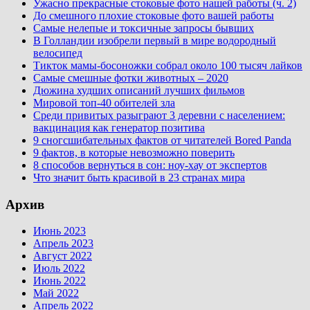
Ужасно прекрасные стоковые фото нашей работы (ч. 2)
До смешного плохие стоковые фото вашей работы
Самые нелепые и токсичные запросы бывших
В Голландии изобрели первый в мире водородный
велосипед
Тикток мамы-босоножки собрал около 100 тысяч лайков
Самые смешные фотки животных – 2020
Дюжина худших описаний лучших фильмов
Мировой топ-40 обителей зла
Среди привитых разыграют 3 деревни с населением:
вакцинация как генератор позитива
9 сногсшибательных фактов от читателей Bored Panda
9 фактов, в которые невозможно поверить
8 способов вернуться в сон: ноу-хау от экспертов
Что значит быть красивой в 23 странах мира
Архив
Июнь 2023
Апрель 2023
Август 2022
Июль 2022
Июнь 2022
Май 2022
Апрель 2022