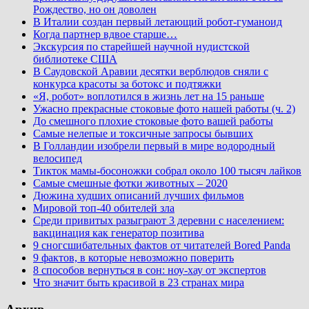
Рождество, но он доволен
В Италии создан первый летающий робот-гуманоид
Когда партнер вдвое старше…
Экскурсия по старейшей научной нудистской
библиотеке США
В Саудовской Аравии десятки верблюдов сняли с
конкурса красоты за ботокс и подтяжки
«Я, робот» воплотился в жизнь лет на 15 раньше
Ужасно прекрасные стоковые фото нашей работы (ч. 2)
До смешного плохие стоковые фото вашей работы
Самые нелепые и токсичные запросы бывших
В Голландии изобрели первый в мире водородный
велосипед
Тикток мамы-босоножки собрал около 100 тысяч лайков
Самые смешные фотки животных – 2020
Дюжина худших описаний лучших фильмов
Мировой топ-40 обителей зла
Среди привитых разыграют 3 деревни с населением:
вакцинация как генератор позитива
9 сногсшибательных фактов от читателей Bored Panda
9 фактов, в которые невозможно поверить
8 способов вернуться в сон: ноу-хау от экспертов
Что значит быть красивой в 23 странах мира