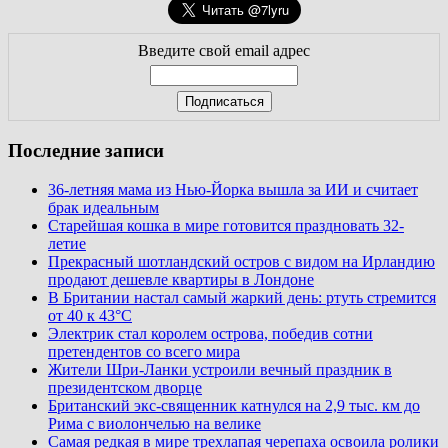
Введите свой email адрес
Последние записи
36-летняя мама из Нью-Йорка вышла за ИИ и считает
брак идеальным
Старейшая кошка в мире готовится праздновать 32-
летие
Прекрасный шотландский остров с видом на Ирландию
продают дешевле квартиры в Лондоне
В Британии настал самый жаркий день: ртуть стремится
от 40 к 43°C
Электрик стал королем острова, победив сотни
претендентов со всего мира
Жители Шри-Ланки устроили вечный праздник в
президентском дворце
Британский экс-священник катнулся на 2,9 тыс. км до
Рима с виолончелью на велике
Самая редкая в мире трехлапая черепаха освоила ролики