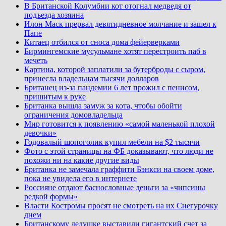
В Британской Колумбии кот отогнал медведя от
подъезда хозяина
Илон Маск прервал девятидневное молчание и зашел к
Папе
Китаец отбился от сноса дома фейерверками
Бирмингемские мусульмане хотят перестроить паб в
мечеть
Картина, которой заплатили за бутерброды с сыром,
принесла владельцам тысячи долларов
Британец из-за пандемии 6 лет прожил с пенисом,
пришитым к руке
Британка вышла замуж за кота, чтобы обойти
ограничения домовладельца
Мир готовится к появлению «самой маленькой плохой
девочки»
Годовалый шопоголик купил мебели на $2 тысячи
Фото с этой страницы на ФБ доказывают, что люди не
похожи ни на какие другие виды
Британка не замечала граффити Бэнкси на своем доме,
пока не увидела его в интернете
Россияне отдают баснословные деньги за «чипсины
редкой формы»
Власти Костромы просят не смотреть на их Снегурочку
днем
Британскому дедушке выставили гигантский счет за