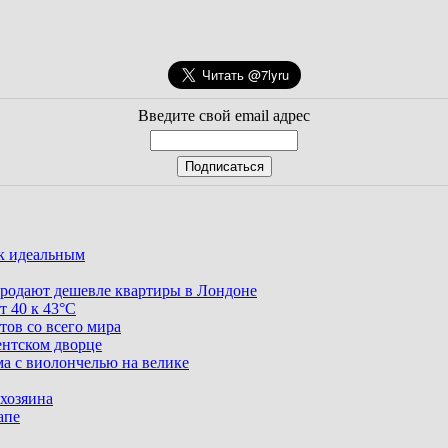
Введите свой email адрес
ак идеальным
родают дешевле квартиры в Лондоне
т 40 к 43°C
тов со всего мира
ентском дворце
ма с виолончелью на велике
 хозяина
апе