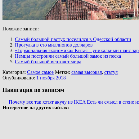
Похожие записи:
Самый большой пастух поселился в Одесской области
Прогулка в сто миллионов долларов
«Гормональная экономика» Китая – уникальный шанс зар
Немцы построили самый большой замок из песка
Самый большой вертолет мира
Категория:
Самое самое
Метки:
самая высокая
,
статуя
Опубликовано:
1 ноября 2018
Навигация по записям
←
Почему все так хотят акулу из IKEA
Есть ли смысл в стене и
Интересное на других сайтах: