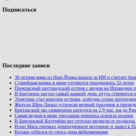
Подписаться
Последние записи
36-летняя мама из Нью-Йорка вышла за ИИ и считает бр
Старейшая кошка в мире готовится праздновать 32-летие
Прекрасный шотландский остров с видом на Ирландию п
В Британии настал самый жаркий день: ртуть стремится о
Электрик стал королем острова, победив сотни претенден
Жители Шри-Ланки устроили вечный праздник в презид
Британский экс-священник катнулся на 2,9 тыс. км до Ри
Самая редкая в мире трехлапая черепаха освоила ролики
В Британской Колумбии кот отогнал медведя от подъезда
Илон Маск прервал девятидневное молчание и зашел к П
Китаец отбился от сноса дома фейерверками