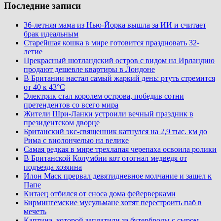
Последние записи
36-летняя мама из Нью-Йорка вышла за ИИ и считает
брак идеальным
Старейшая кошка в мире готовится праздновать 32-
летие
Прекрасный шотландский остров с видом на Ирландию
продают дешевле квартиры в Лондоне
В Британии настал самый жаркий день: ртуть стремится
от 40 к 43°C
Электрик стал королем острова, победив сотни
претендентов со всего мира
Жители Шри-Ланки устроили вечный праздник в
президентском дворце
Британский экс-священник катнулся на 2,9 тыс. км до
Рима с виолончелью на велике
Самая редкая в мире трехлапая черепаха освоила ролики
В Британской Колумбии кот отогнал медведя от
подъезда хозяина
Илон Маск прервал девятидневное молчание и зашел к
Папе
Китаец отбился от сноса дома фейерверками
Бирмингемские мусульмане хотят перестроить паб в
мечеть
Картина, которой заплатили за бутерброды с сыром,