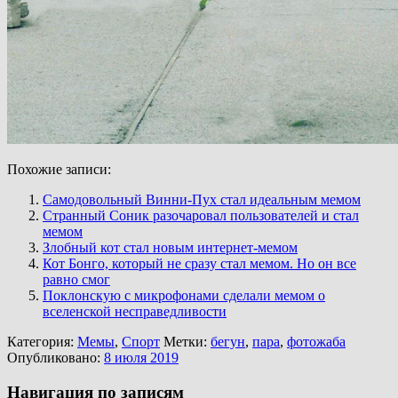
Похожие записи:
Самодовольный Винни-Пух стал идеальным мемом
Странный Соник разочаровал пользователей и стал
мемом
Злобный кот стал новым интернет-мемом
Кот Бонго, который не сразу стал мемом. Но он все
равно смог
Поклонскую с микрофонами сделали мемом о
вселенской несправедливости
Категория:
Мемы
,
Спорт
Метки:
бегун
,
пара
,
фотожаба
Опубликовано:
8 июля 2019
Навигация по записям