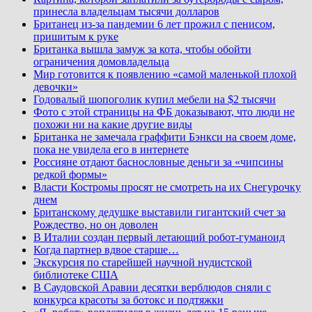
принесла владельцам тысячи долларов
Британец из-за пандемии 6 лет прожил с пенисом,
пришитым к руке
Британка вышла замуж за кота, чтобы обойти
ограничения домовладельца
Мир готовится к появлению «самой маленькой плохой
девочки»
Годовалый шопоголик купил мебели на $2 тысячи
Фото с этой страницы на ФБ доказывают, что люди не
похожи ни на какие другие виды
Британка не замечала граффити Бэнкси на своем доме,
пока не увидела его в интернете
Россияне отдают баснословные деньги за «чипсины
редкой формы»
Власти Костромы просят не смотреть на их Снегурочку
днем
Британскому дедушке выставили гигантский счет за
Рождество, но он доволен
В Италии создан первый летающий робот-гуманоид
Когда партнер вдвое старше…
Экскурсия по старейшей научной нудистской
библиотеке США
В Саудовской Аравии десятки верблюдов сняли с
конкурса красоты за ботокс и подтяжки