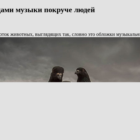
дами музыки покруче людей
оток животных, выглядящих так, словно это обложки музыкальн