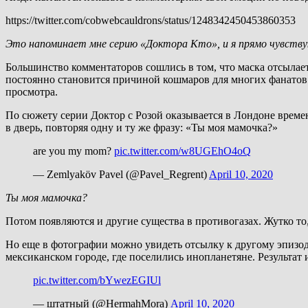
https://twitter.com/cobwebcauldrons/status/1248342450453860353
Это напоминает мне серию «Доктора Кто», и я прямо чувствую
Большинство комментаторов сошлись в том, что маска отсылае
постоянно становится причиной кошмаров для многих фанатов се
просмотра.
По сюжету серии Доктор с Розой оказывается в Лондоне времен
в дверь, повторяя одну и ту же фразу: «Ты моя мамочка?»
are you my mom?
pic.twitter.com/w8UGEhO4oQ
— Zemlyaköv Pavel (@Pavel_Regrent)
April 10, 2020
Ты моя мамочка?
Потом появляются и другие существа в противогазах. Жутко то
Но еще в фотографии можно увидеть отсылку к другому эпизод
мексиканском городе, где поселились инопланетяне. Результат 
pic.twitter.com/bYwezEGIUl
— штатный (@HermahMora)
April 10, 2020