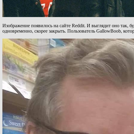
Изображение появилось на сайте Reddit. И выглядит оно так, бу
одновременно, скорее закрыть. Пользователь GallowBoob, кото