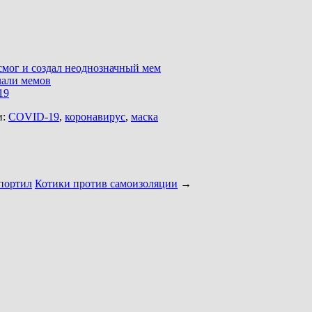
смог и создал неоднозначный мем
лали мемов
19
и:
COVID-19
,
коронавирус
,
маска
спортил
Котики против самоизоляции
→