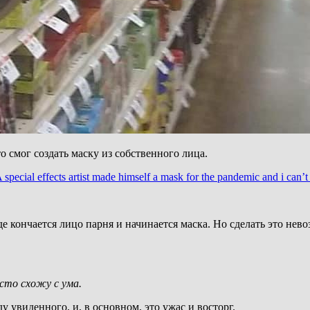
 смог создать маску из собственного лица.
pecial effects artist made himself a mask for the pandemic and i can’t 
е кончается лицо парня и начинается маска. Но сделать это нево
сто схожу с ума.
 увиденного, и, в основном, это ужас и восторг.