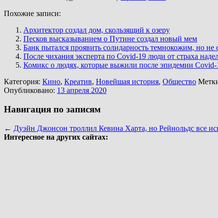
Похожие записи:
Архитектор создал дом, скользящий к озеру
Песков высказыванием о Путине создал новый мем
Банк пытался проявить солидарность темнокожим, но не 
После чихания эксперта по Covid-19 люди от страха наде
Комикс о людях, которые выжили после эпидемии Covid-
Категория:
Кино
,
Креатив
,
Новейшая история
,
Общество
Метк
Опубликовано:
13 апреля 2020
Навигация по записям
←
Дуэйн Джонсон троллил Кевина Харта, но Рейнольдс все и
Интересное на других сайтах: