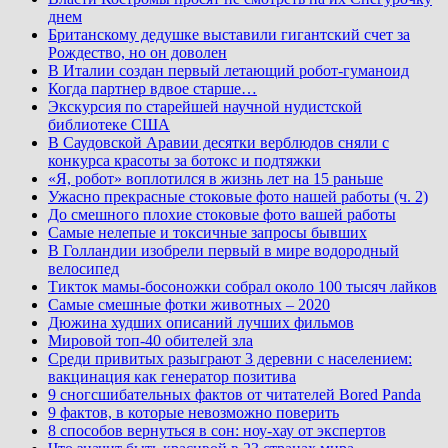
днем
Британскому дедушке выставили гигантский счет за
Рождество, но он доволен
В Италии создан первый летающий робот-гуманоид
Когда партнер вдвое старше…
Экскурсия по старейшей научной нудистской
библиотеке США
В Саудовской Аравии десятки верблюдов сняли с
конкурса красоты за ботокс и подтяжки
«Я, робот» воплотился в жизнь лет на 15 раньше
Ужасно прекрасные стоковые фото нашей работы (ч. 2)
До смешного плохие стоковые фото вашей работы
Самые нелепые и токсичные запросы бывших
В Голландии изобрели первый в мире водородный
велосипед
Тикток мамы-босоножки собрал около 100 тысяч лайков
Самые смешные фотки животных – 2020
Дюжина худших описаний лучших фильмов
Мировой топ-40 обителей зла
Среди привитых разыграют 3 деревни с населением:
вакцинация как генератор позитива
9 сногсшибательных фактов от читателей Bored Panda
9 фактов, в которые невозможно поверить
8 способов вернуться в сон: ноу-хау от экспертов