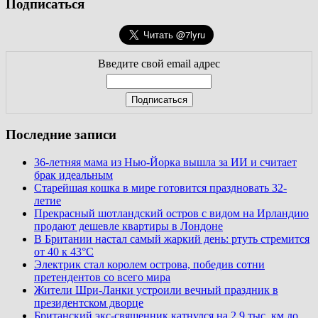
Подписаться
Введите свой email адрес
Последние записи
36-летняя мама из Нью-Йорка вышла за ИИ и считает
брак идеальным
Старейшая кошка в мире готовится праздновать 32-
летие
Прекрасный шотландский остров с видом на Ирландию
продают дешевле квартиры в Лондоне
В Британии настал самый жаркий день: ртуть стремится
от 40 к 43°C
Электрик стал королем острова, победив сотни
претендентов со всего мира
Жители Шри-Ланки устроили вечный праздник в
президентском дворце
Британский экс-священник катнулся на 2,9 тыс. км до