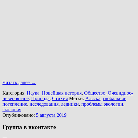
Читать далее
→
Категория:
Наука
,
Новейшая история
,
Общество
,
Очевидное-
невероятное
,
Природа
,
Стихия
Метки:
Аляска
,
глобальное
потепление
,
исследования
,
ледники
,
проблемы экологии
,
экология
Опубликовано:
5 августа 2019
Группа в вконтакте