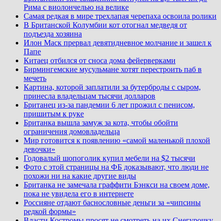
Рима с виолончелью на велике
Самая редкая в мире трехлапая черепаха освоила ролики
В Британской Колумбии кот отогнал медведя от
подъезда хозяина
Илон Маск прервал девятидневное молчание и зашел к
Папе
Китаец отбился от сноса дома фейерверками
Бирмингемские мусульмане хотят перестроить паб в
мечеть
Картина, которой заплатили за бутерброды с сыром,
принесла владельцам тысячи долларов
Британец из-за пандемии 6 лет прожил с пенисом,
пришитым к руке
Британка вышла замуж за кота, чтобы обойти
ограничения домовладельца
Мир готовится к появлению «самой маленькой плохой
девочки»
Годовалый шопоголик купил мебели на $2 тысячи
Фото с этой страницы на ФБ доказывают, что люди не
похожи ни на какие другие виды
Британка не замечала граффити Бэнкси на своем доме,
пока не увидела его в интернете
Россияне отдают баснословные деньги за «чипсины
редкой формы»
Власти Костромы просят не смотреть на их Снегурочку