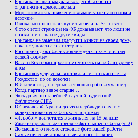
Британка вышла замуж за кота, чтобы обойти
ограничения домовладельца
Мир готовится к появлению «самой маленькой плохой
девочки»
Годовалый шопоголик купил мебели на $2 тысячи
Фото с этой страницы на ФБ доказывают, что люди не
похожи ни на какие другие виды
Британка не замечала граффити Бэнкси на своем доме,
пока не увидела его в интернете
Россияне отдают баснословные деньги за «чипсины
редкой формы»
Власти Костромы просят не смотреть на их Снегурочку
днем
Британскому дедушке выставили гигантский счет за
Рождество, но он доволен
В Италии создан первый летающий робот-гуманоид
Когда партнер вдвое старше…
Экскурсия по старейшей научной нудистской
библиотеке США
В Саудовской Аравии десятки верблюдов сняли с
конкурса красоты за ботокс и подтяжки
«Я, робот» воплотился в жизнь лет на 15 раньше
Ужасно прекрасные стоковые фото нашей работы (ч. 2)
До смешного плохие стоковые фото вашей работы
Самые нелепые и токсичные запросы бывших