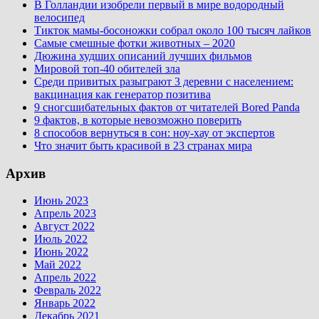
В Голландии изобрели первый в мире водородный
велосипед
Тикток мамы-босоножки собрал около 100 тысяч лайков
Самые смешные фотки животных – 2020
Дюжина худших описаний лучших фильмов
Мировой топ-40 обителей зла
Среди привитых разыграют 3 деревни с населением:
вакцинация как генератор позитива
9 сногсшибательных фактов от читателей Bored Panda
9 фактов, в которые невозможно поверить
8 способов вернуться в сон: ноу-хау от экспертов
Что значит быть красивой в 23 странах мира
Архив
Июнь 2023
Апрель 2023
Август 2022
Июль 2022
Июнь 2022
Май 2022
Апрель 2022
Февраль 2022
Январь 2022
Декабрь 2021