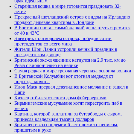
брак идеальным
Старейшая кошка в мире готовится праздновать 32-
летие
Прекрасный шотландский остров с видом на Ирландию
продают дешевле квартиры в Лондоне
В Британии настал самый жаркий день: ртуть стремится
от 40 к 43°C
Электрик стал королем острова, победив сотни
претендентов со всего мира
Жители Шри-Ланки устроили вечный праздник в
президентском дворце
Британский экс-священник катнулся на 2,9 тыс. км до
Рима с виолончелью на велике
Самая редкая в мире трехлапая черепаха освоила ролики
В Британской Колумбии кот отогнал медведя от
подъезда хозяина
Илон Маск прервал девятидневное молчание и зашел к
Папе
Китаец отбился от сноса дома фейерверками
Бирмингемские мусульмане хотят перестроить паб в
мечеть
Картина, которой заплатили за бутерброды с сыром,
принесла владельцам тысячи долларов
Британец из-за пандемии 6 лет прожил с пенисом,
пришитым к руке