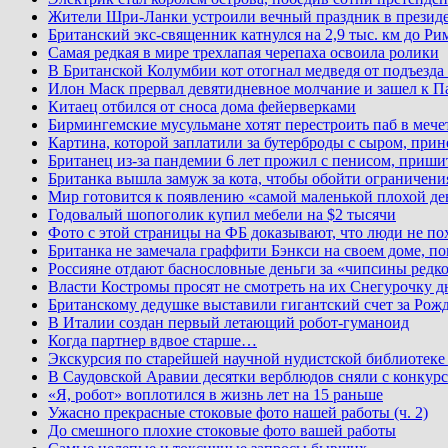
Жители Шри-Ланки устроили вечный праздник в презид
Британский экс-священник катнулся на 2,9 тыс. км до Ри
Самая редкая в мире трехлапая черепаха освоила ролики
В Британской Колумбии кот отогнал медведя от подъезда
Илон Маск прервал девятидневное молчание и зашел к П
Китаец отбился от сноса дома фейерверками
Бирмингемские мусульмане хотят перестроить паб в мече
Картина, которой заплатили за бутерброды с сыром, при
Британец из-за пандемии 6 лет прожил с пенисом, приши
Британка вышла замуж за кота, чтобы обойти ограничени
Мир готовится к появлению «самой маленькой плохой де
Годовалый шопоголик купил мебели на $2 тысячи
Фото с этой страницы на ФБ доказывают, что люди не по
Британка не замечала граффити Бэнкси на своем доме, по
Россияне отдают баснословные деньги за «чипсины редк
Власти Костромы просят не смотреть на их Снегурочку д
Британскому дедушке выставили гигантский счет за Рожд
В Италии создан первый летающий робот-гуманоид
Когда партнер вдвое старше…
Экскурсия по старейшей научной нудистской библиоте
В Саудовской Аравии десятки верблюдов сняли с конкурс
«Я, робот» воплотился в жизнь лет на 15 раньше
Ужасно прекрасные стоковые фото нашей работы (ч. 2)
До смешного плохие стоковые фото вашей работы