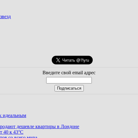
 звезд
Введите свой email адрес
ак идеальным
родают дешевле квартиры в Лондоне
т 40 к 43°C
тов со всего мира