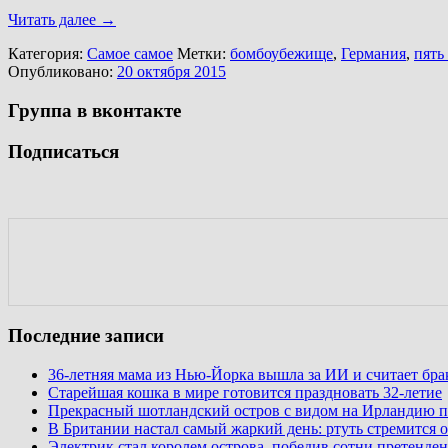
Читать далее
→
Категория:
Самое самое
Метки:
бомбоубежище
,
Германия
,
пять
Опубликовано:
20 октября 2015
Группа в вконтакте
Подписаться
Последние записи
36-летняя мама из Нью-Йорка вышла за ИИ и считает бр
Старейшая кошка в мире готовится праздновать 32-летие
Прекрасный шотландский остров с видом на Ирландию п
В Британии настал самый жаркий день: ртуть стремится о
Электрик стал королем острова, победив сотни претенден