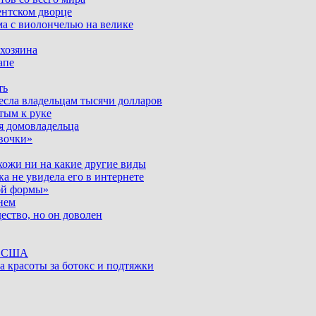
ентском дворце
ма с виолончелью на велике
 хозяина
апе
ть
несла владельцам тысячи долларов
тым к руке
я домовладельца
вочки»
хожи ни на какие другие виды
ка не увидела его в интернете
ой формы»
нем
ество, но он доволен
ке США
а красоты за ботокс и подтяжки