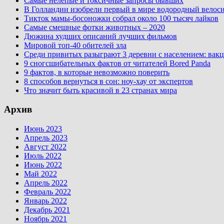
Самые нелепые и токсичные запросы бывших
В Голландии изобрели первый в мире водородный велос
Тикток мамы-босоножки собрал около 100 тысяч лайков
Самые смешные фотки животных – 2020
Дюжина худших описаний лучших фильмов
Мировой топ-40 обителей зла
Среди привитых разыграют 3 деревни с населением: вакц
9 сногсшибательных фактов от читателей Bored Panda
9 фактов, в которые невозможно поверить
8 способов вернуться в сон: ноу-хау от экспертов
Что значит быть красивой в 23 странах мира
Архив
Июнь 2023
Апрель 2023
Август 2022
Июль 2022
Июнь 2022
Май 2022
Апрель 2022
Февраль 2022
Январь 2022
Декабрь 2021
Ноябрь 2021