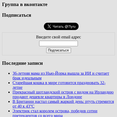
Группа в вконтакте
Подписаться
Введите свой email адрес
Последние записи
36-летняя мама из Нью-Йорка вышла за ИИ и считает
брак идеальным
Старейшая кошка в мире готовится праздновать 32-
летие
Прекрасный шотландский остров с видом на Ирландию
продают дешевле квартиры в Лондоне
В Британии настал самый жаркий день: ртуть стремится
от 40 к 43°C
Электрик стал королем острова, победив сотни
претендентов со всего мира