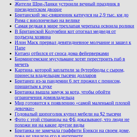
Жители Шри-Ланки устроили вечный праздник в
президентском дворце
Британский экс-священник катнулся на 2,9 тыс. км до
Рима с виолончелью на велике
Самая редкая в мире трехлапая черепаха освоила ролики
В Британской Колумбии кот отогнал медведя от
подъезда хозяина
Илон Маск прервал девятидневное молчание и зашел к
Папе
Китаец отбился от сноса дома фейерверками
Бирмингемские мусульмане хотят перестроить паб в
мечеть
Картина, которой заплатили за бутерброды с сыром,
принесла владельцам тысячи долларов
Британец из-за пандемии 6 лет прожил с пенисом,
пришитым к руке
Британка вышла замуж за кота, чтобы обойти
ограничения домовладельца
Мир готовится к появлению «самой маленькой плохой
девочки»
Годовалый шопоголик купил мебели на $2 тысячи
Фото с этой страницы на ФБ доказывают, что люди не
похожи ни на какие другие виды
Британка не замечала граффити Бэнкси на своем доме,
пока не увидела его в интернете