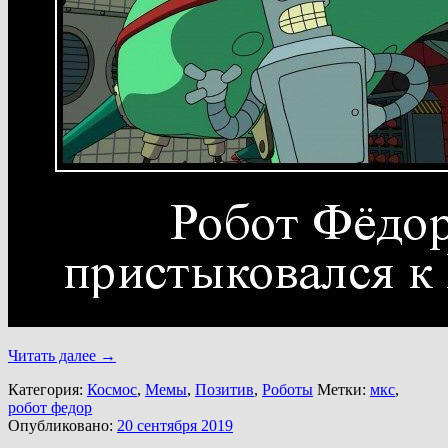
Читать далее
→
Категория:
Космос
,
Мемы
,
Позитив
,
Роботы
Метки:
мкс
,
робот федор
Опубликовано:
20 сентября 2019