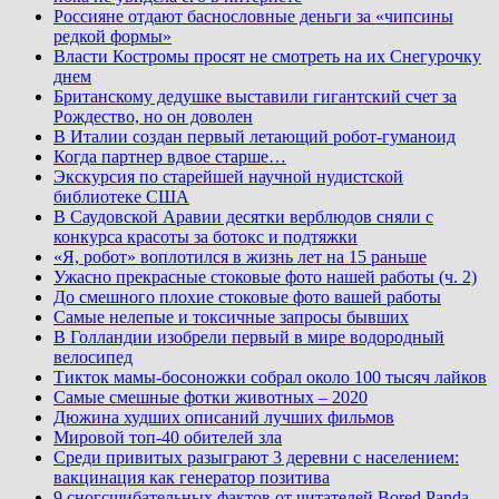
Россияне отдают баснословные деньги за «чипсины
редкой формы»
Власти Костромы просят не смотреть на их Снегурочку
днем
Британскому дедушке выставили гигантский счет за
Рождество, но он доволен
В Италии создан первый летающий робот-гуманоид
Когда партнер вдвое старше…
Экскурсия по старейшей научной нудистской
библиотеке США
В Саудовской Аравии десятки верблюдов сняли с
конкурса красоты за ботокс и подтяжки
«Я, робот» воплотился в жизнь лет на 15 раньше
Ужасно прекрасные стоковые фото нашей работы (ч. 2)
До смешного плохие стоковые фото вашей работы
Самые нелепые и токсичные запросы бывших
В Голландии изобрели первый в мире водородный
велосипед
Тикток мамы-босоножки собрал около 100 тысяч лайков
Самые смешные фотки животных – 2020
Дюжина худших описаний лучших фильмов
Мировой топ-40 обителей зла
Среди привитых разыграют 3 деревни с населением:
вакцинация как генератор позитива
9 сногсшибательных фактов от читателей Bored Panda