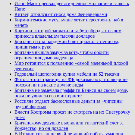
Илон Маск прервал девятидневное молчание и зашел к
Папе
Китаец отбился от сноса дома фейерверками
Бирмингемские мусульмане хотят перестроить паб в
мечеть
Картина, которой заплатили за бутерброды с сыром,
принесла владельцам тысячи долларов
Британец из-за пандемии 6 лет прожил с пенисом,
пришитым к руке
Британка вышла замуж за кота, чтобы обойти
ограничения домовладельца
Мир готовится к появлению «самой маленькой плохой
девочки»
Годовалый шопоголик купил мебели на $2 тысячи
Фото с этой страницы на ФБ доказывают, что люди не
похожи ни на какие другие виды
Британка не замечала граффити Бэнкси на своем доме,
пока не увидела его в интернете
Россияне отдают баснословные деньги за «чипсины
редкой формы»
Власти Костромы просят не смотреть на их Снегурочку
днем
Британскому дедушке выставили гигантский счет за
Рождество, но он доволен
В Италии создан первый летающий робот-гуманоид