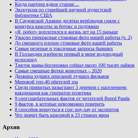
Когда партнер вдвое старше…
Экскурсия по старейшей научной нудистской
библиотеке США
В Саудовской Аравии десятки верблюдов сняли с
конкурса красоты за ботокс и подтяжки
«Я, робот» воплотился в жизнь лет на 15 раньше
Ужасно прекрасные стоковые фото нашей работы (ч. 2)
До смешного плохие стоковые фото вашей работы
Самые нелепые и токсичные запросы бывших
В Голландии изобрели первый в мире водородный
велосипед
Тикток мамы-босоножки собрал около 100 тысяч лайков
Самые смешные фотки животных – 2020
Дюжина худших описаний лучших фильмов
Мировой топ-40 обителей зла
Среди привитых разыграют 3 деревни с населением:
вакцинация как генератор позитива
9 сногсшибательных фактов от читателей Bored Panda
9 фактов, в которые невозможно поверить
8 способов вернуться в сон: ноу-хау от экспертов
Что значит быть красивой в 23 странах мира
Архив