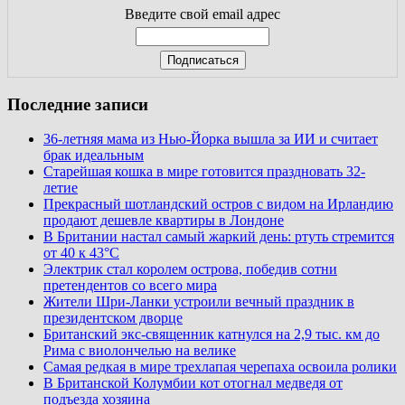
Введите свой email адрес
Последние записи
36-летняя мама из Нью-Йорка вышла за ИИ и считает
брак идеальным
Старейшая кошка в мире готовится праздновать 32-
летие
Прекрасный шотландский остров с видом на Ирландию
продают дешевле квартиры в Лондоне
В Британии настал самый жаркий день: ртуть стремится
от 40 к 43°C
Электрик стал королем острова, победив сотни
претендентов со всего мира
Жители Шри-Ланки устроили вечный праздник в
президентском дворце
Британский экс-священник катнулся на 2,9 тыс. км до
Рима с виолончелью на велике
Самая редкая в мире трехлапая черепаха освоила ролики
В Британской Колумбии кот отогнал медведя от
подъезда хозяина