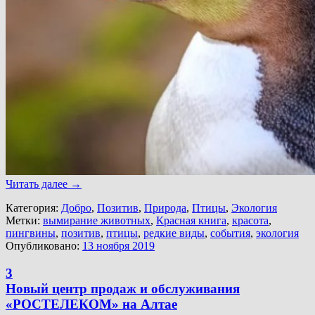
Читать далее
→
Категория:
Добро
,
Позитив
,
Природа
,
Птицы
,
Экология
Метки:
вымирание животных
,
Красная книга
,
красота
,
пингвины
,
позитив
,
птицы
,
редкие виды
,
события
,
экология
Опубликовано:
13 ноября 2019
3
Новый центр продаж и обслуживания
«РОСТЕЛЕКОМ» на Алтае