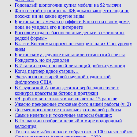
Годовалый шопоголик купил мебели на $2 тысячи
Фото с этой страницы на ФБ доказывают, что люди не
похожи ни на какие другие виды
Британка не замечала граффити Бэнкси на своем доме,
пока не увидела его в интернете
Россияне отдают баснословные деньги за «чипсины
редкой формы»
Власти Костромы просят не смотреть на их Снегурочку
днем
Британскому дедушке выставили гигантский счет за
Рождество, но он доволен
В Италии создан первый летающий робот-гуманоид
Когда партнер вдвое старше…
Экскурсия по старейшей научной нудистской
библиотеке США
В Саудовской Аравии десятки верблюдов сняли с
конкурса красоты за ботокс и подтяжки
«Я, робот» воплотился в жизнь лет на 15 раньше
Ужасно прекрасные стоковые фото нашей работы (ч. 2)
До смешного плохие стоковые фото вашей работы
Самые нелепые и токсичные запросы бывших
В Голландии изобрели первый в мире водородный
велосипед
Тикток мамы-босоножки собрал около 100 тысяч лайков