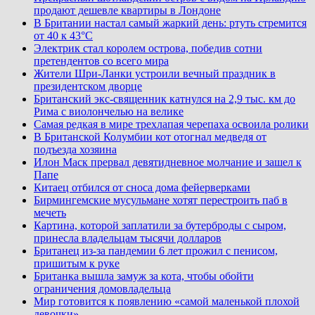
продают дешевле квартиры в Лондоне
В Британии настал самый жаркий день: ртуть стремится
от 40 к 43°C
Электрик стал королем острова, победив сотни
претендентов со всего мира
Жители Шри-Ланки устроили вечный праздник в
президентском дворце
Британский экс-священник катнулся на 2,9 тыс. км до
Рима с виолончелью на велике
Самая редкая в мире трехлапая черепаха освоила ролики
В Британской Колумбии кот отогнал медведя от
подъезда хозяина
Илон Маск прервал девятидневное молчание и зашел к
Папе
Китаец отбился от сноса дома фейерверками
Бирмингемские мусульмане хотят перестроить паб в
мечеть
Картина, которой заплатили за бутерброды с сыром,
принесла владельцам тысячи долларов
Британец из-за пандемии 6 лет прожил с пенисом,
пришитым к руке
Британка вышла замуж за кота, чтобы обойти
ограничения домовладельца
Мир готовится к появлению «самой маленькой плохой
девочки»