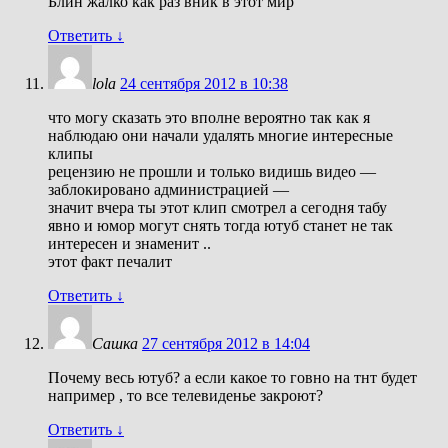
Блин жалко как раз вник в этот мир
Ответить
↓
lola
24 сентября 2012 в 10:38
что могу сказать это вполне вероятно так как я
наблюдаю они начали удалять многие интересные
клипы
рецензию не прошли и только видишь видео —
заблокировано администрацией —
значит вчера ты этот клип смотрел а сегодня табу
явно и юмор могут снять тогда ютуб станет не так
интересен и знаменит ..
этот факт печалит
Ответить
↓
Сашка
27 сентября 2012 в 14:04
Почему весь ютуб? а если какое то говно на тнт будет
например , то все телевиденье закроют?
Ответить
↓