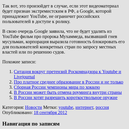
Так вот, это произойдет в случае, если этот видеоматериал
будет признан экстремистским в РФ, а Google, которой
принадлежит YouTube, не ограничит российских
пользователей в доступе к ролику.
В свою очередь Google заявила, что не будет удалять из
YouTube фильм про пророка Мухаммеда, вызвавший гнев
мусульман, корпорация выразила готовность блокировать его
для пользователей конкретных стран по запросу местных
властей или по решению судов.
Похожие записи:
Ситация вокруг претензий Роскомнадзора к Youtube и
Livejournal
Про платное среднее образование в России и не только
Сборная России чемпионы мира по хоккею
В России может быть отмена роуминга внутри страны
В России хотят разрешить короткоствольное оружие
Категория:
Новости
Метки:
youtube
,
интернет
,
россия
Опубликовано:
18 сентября 2012
Навигация по записям