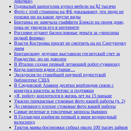
девочки»
Годовалый шопоголик купил мебели на $2 тысячи
Фото с этой страницы на ФБ доказывают, что люди не
похожи ни на какие другие виды
Британка не замечала граффити Бэнкси на своем доме,
пока не увидела его в интернете
Россияне отдают баснословные деньги за «чипсины
редкой формы»
Власти Костромы просят не смотреть на их Снегурочку
днем
Британскому дедушке выставили гигантский счет за
Рождество, но он доволен
В Италии создан первый летающий робот-гуманоид
Когда партнер вдвое старше…
Экскурсия по старейшей научной нудистской
библиотеке США
В Саудовской Аравии десятки верблюдов сняли с
конкурса красоты за ботокс и подтяжки
«Я, робот» воплотился в жизнь лет на 15 раньше
Ужасно прекрасные стоковые фото нашей работы (ч. 2)
До смешного плохие стоковые фото вашей работы
Самые нелепые и токсичные запросы бывших
В Голландии изобрели первый в мире водородный
велосипед
Тикток мамы-босоножки собрал около 100 тысяч лайков