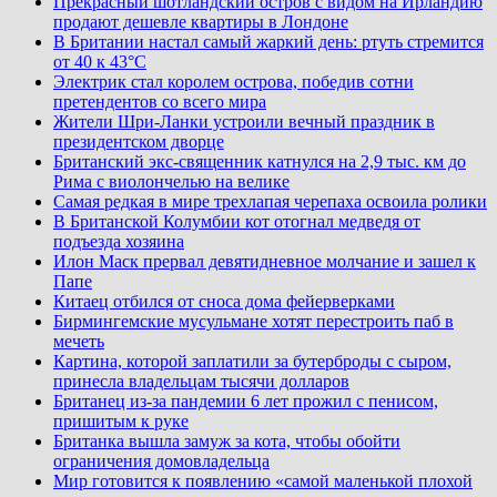
Прекрасный шотландский остров с видом на Ирландию
продают дешевле квартиры в Лондоне
В Британии настал самый жаркий день: ртуть стремится
от 40 к 43°C
Электрик стал королем острова, победив сотни
претендентов со всего мира
Жители Шри-Ланки устроили вечный праздник в
президентском дворце
Британский экс-священник катнулся на 2,9 тыс. км до
Рима с виолончелью на велике
Самая редкая в мире трехлапая черепаха освоила ролики
В Британской Колумбии кот отогнал медведя от
подъезда хозяина
Илон Маск прервал девятидневное молчание и зашел к
Папе
Китаец отбился от сноса дома фейерверками
Бирмингемские мусульмане хотят перестроить паб в
мечеть
Картина, которой заплатили за бутерброды с сыром,
принесла владельцам тысячи долларов
Британец из-за пандемии 6 лет прожил с пенисом,
пришитым к руке
Британка вышла замуж за кота, чтобы обойти
ограничения домовладельца
Мир готовится к появлению «самой маленькой плохой