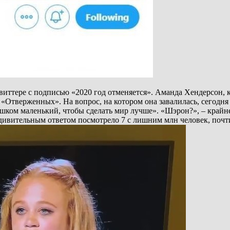
твиттере с подписью «2020 год отменяется». Аманда Хендерсон, 
 «Отверженных». На вопрос, на котором она завалилась, сегодн
лишком маленький, чтобы сделать мир лучше». «Шэрон?», – край
удивительным ответом посмотрело 7 с лишним млн человек, почти