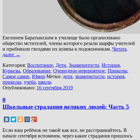
Евгением Баратынским в училище было организовано
общество мстителей, члены которого резали шарфы учителей
и прибивали гвоздями их шляпы к подоконникам.
Читать
далее
→
Категория:
Воспитание
,
Дети
,
Знаменитости
,
История
,
Курьезы
,
Образование
,
Очевидное-невероятное
,
Приколы
,
Самое самое
,
Юмор
Метки:
дети
,
знаменитости
,
история
,
приколы
,
учеба
,
школа
Опубликовано:
16 сентября 2019
0
Школьные страдания великих людей: Часть 5
Если ваш ребёнок не такой как все, не расстраивайтесь. В
начале сентября вспомним, через какие страдания пришлось