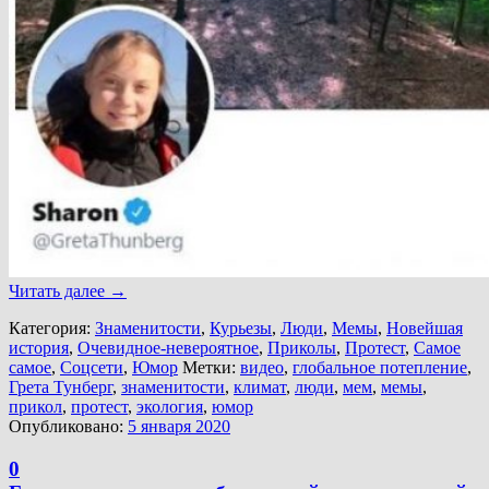
Читать далее
→
Категория:
Знаменитости
,
Курьезы
,
Люди
,
Мемы
,
Новейшая
история
,
Очевидное-невероятное
,
Приколы
,
Протест
,
Самое
самое
,
Соцсети
,
Юмор
Метки:
видео
,
глобальное потепление
,
Грета Тунберг
,
знаменитости
,
климат
,
люди
,
мем
,
мемы
,
прикол
,
протест
,
экология
,
юмор
Опубликовано:
5 января 2020
0