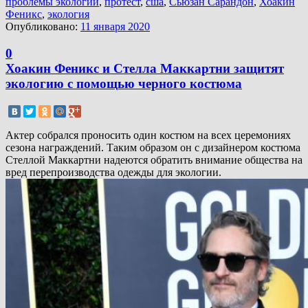
проблемы экологии
,
протест
,
сша
,
Сьюзан Сарандон
,
Хоакин
Феникс
,
экология
Опубликовано:
11 января 2020
0
Хоакин Феникс и Стелла Маккартни защитят
экологию с помощью черного костюма
Актер собрался проносить один костюм на всех церемониях
сезона награждений. Таким образом он с дизайнером костюма
Стеллой Маккартни надеются обратить внимание общества на
вред перепроизводства одежды для экологии.