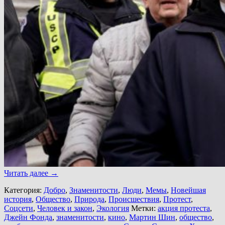
Читать далее
→
Категория:
Добро
,
Знаменитости
,
Люди
,
Мемы
,
Новейшая
история
,
Общество
,
Природа
,
Происшествия
,
Протест
,
Соцсети
,
Человек и закон
,
Экология
Метки:
акция протеста
,
Джейн Фонда
,
знаменитости
,
кино
,
Мартин Шин
,
общество
,