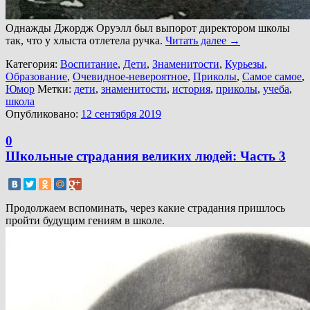
Однажды Джордж Оруэлл был выпорот директором школы
так, что у хлыста отлетела ручка.
Читать далее
→
Категория:
Воспитание
,
Дети
,
Знаменитости
,
Курьезы
,
Образование
,
Очевидное-невероятное
,
Приколы
,
Самое самое
,
Юмор
Метки:
дети
,
знаменитости
,
история
,
приколы
,
учеба
,
школа
Опубликовано:
12 сентября 2019
0
Школьные страдания великих людей: Часть 3
Продолжаем вспоминать, через какие страдания пришлось
пройти будущим гениям в школе.