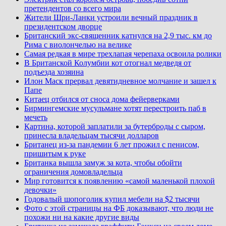
претендентов со всего мира
Жители Шри-Ланки устроили вечный праздник в
президентском дворце
Британский экс-священник катнулся на 2,9 тыс. км до
Рима с виолончелью на велике
Самая редкая в мире трехлапая черепаха освоила ролики
В Британской Колумбии кот отогнал медведя от
подъезда хозяина
Илон Маск прервал девятидневное молчание и зашел к
Папе
Китаец отбился от сноса дома фейерверками
Бирмингемские мусульмане хотят перестроить паб в
мечеть
Картина, которой заплатили за бутерброды с сыром,
принесла владельцам тысячи долларов
Британец из-за пандемии 6 лет прожил с пенисом,
пришитым к руке
Британка вышла замуж за кота, чтобы обойти
ограничения домовладельца
Мир готовится к появлению «самой маленькой плохой
девочки»
Годовалый шопоголик купил мебели на $2 тысячи
Фото с этой страницы на ФБ доказывают, что люди не
похожи ни на какие другие виды