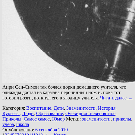
Анри Сен-Симон так боялся порки домашнего учителя, что
однажды достал из кармана перочинный нож и, пока тот
готовил розги, воткнул его в ягодицу учителя.
Читать далее
→
Категория:
Воспитание
,
Дети
,
Знаменитости
,
История
,
Курьезы
,
Люди
,
Образование
,
Очевидное-невероятное
,
Приколы
,
Самое самое
,
Юмор
Метки:
знаменитости
,
приколы
,
учеба
,
школа
Опубликовано:
6 сентября 2019