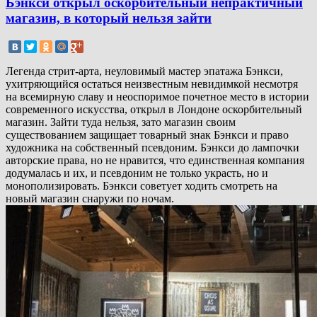
Бэнкси открыл оскорбительный непрактичный
магазин, в который нельзя зайти
Легенда стрит-арта, неуловимый мастер эпатажа Бэнкси,
ухитряющийся остаться неизвестным невидимкой несмотря
на всемирную славу и неоспоримое почетное место в истории
современного искусства, открыл в Лондоне оскорбительный
магазин. Зайти туда нельзя, зато магазин своим
существованием защищает товарный знак Бэнкси и право
художника на собственный псевдоним. Бэнкси до лампочки
авторские права, но не нравится, что единственная компания
додумалась и их, и псевдоним не только украсть, но и
монополизировать. Бэнкси советует ходить смотреть на
новый магазин снаружи по ночам.