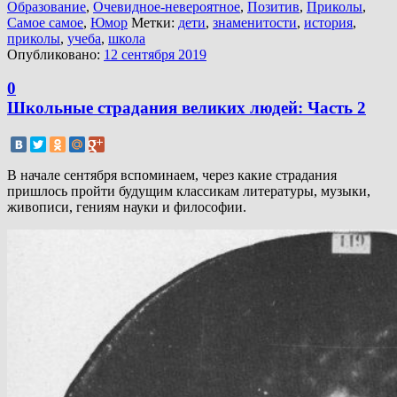
Образование
,
Очевидное-невероятное
,
Позитив
,
Приколы
,
Самое самое
,
Юмор
Метки:
дети
,
знаменитости
,
история
,
приколы
,
учеба
,
школа
Опубликовано:
12 сентября 2019
0
Школьные страдания великих людей: Часть 2
В начале сентября вспоминаем, через какие страдания
пришлось пройти будущим классикам литературы, музыки,
живописи, гениям науки и философии.