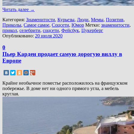
Читать далее
→
Категория:
Знаменитости
,
Курьезы
,
Люди
,
Мемы
,
Позитив
,
Приколы
,
Самое самое
,
Соцсети
,
Юмор
Метки:
знаменитости
,
прикол
,
селебрити
,
соцсети
,
Фейсбук
,
Цукерберг
Опубликовано:
20 июля 2020
0
Пьер Карден продает самую дорогую виллу в
Европе
Крайне необычное поместье расположилось на французском
побережье. В доме нет ни одного прямого угла, а мебель
круглая.