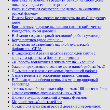
Британка не замечала граффити Бэнкси на своем доме,
пока не увидела его в интернете
Россияне отдают баснословные деньги за «чипсины
редкой формы»
Власти Костромы просят не смотреть на их Снегурочку
днем
Британскому дедушке выставили гигантский счет за
Рождество, но он доволен
В Италии создан первый летающий робот-гуманоид
Когда партнер вдвое старше…
Экскурсия по старейшей научной нудистской
библиотеке США
В Саудовской Аравии десятки верблюдов сняли с
конкурса красоты за ботокс и подтяжки
«Я, робот» воплотился в жизнь лет на 15 раньше
Ужасно прекрасные стоковые фото нашей работы (ч. 2)
До смешного плохие стоковые фото вашей работы
Самые нелепые и токсичные запросы бывших
В Голландии изобрели первый в мире водородный
велосипед
Тикток мамы-босоножки собрал около 100 тысяч лайков
Самые смешные фотки животных – 2020
Дюжина худших описаний лучших фильмов
Мировой топ-40 обителей зла
Среди привитых разыграют 3 деревни с населением: