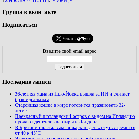
1
2
3
4
5
6
7
8
9
10
11
12
13
14
...
»
Конец »
Группа в вконтакте
Подписаться
Введите свой email адрес
Последние записи
36-летняя мама из Нью-Йорка вышла за ИИ и считает
брак идеальным
Старейшая кошка в мире готовится праздновать 32-
летие
Прекрасный шотландский остров с видом на Ирландию
продают дешевле квартиры в Лондоне
В Британии настал самый жаркий день: ртуть стремится
от 40 к 43°C
Электрик стал королем острова, победив сотни