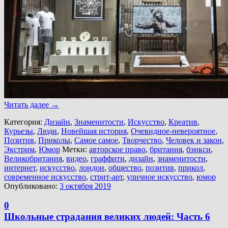
Читать далее
→
Категория:
Дизайн
,
Знаменитости
,
Искусство
,
Креатив
,
Курьезы
,
Люди
,
Новейшая история
,
Очевидное-невероятное
,
Позитив
,
Приколы
,
Самое самое
,
Творчество
,
Человек и закон
,
Экстрим
,
Юмор
Метки:
авторское право
,
британия
,
бэнкси
,
Великобритания
,
видео
,
граффити
,
дизайн
,
знаменитости
,
интернет
,
искусство
,
лондон
,
общество
,
позитив
,
прикол
,
современное искусство
,
стрит-арт
,
уличное искусство
,
юмор
Опубликовано:
3 октября 2019
0
Школьные страдания великих людей: Часть 6