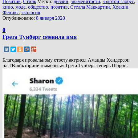
Позитив
,
Стиль
Метки:
дизайн
,
знаменитости
,
золотой глобус
,
кино
,
мода
,
общество
,
позитив
,
Стелла Маккартни
,
Хоакин
Феникс
,
экология
Опубликовано:
8 января 2020
0
Грета Тунберг сменила имя
Благодаря провальному ответу актрисы Аманды Хендерсон
на ТВ-викторине знаменитая Грета Тунберг теперь Шэрон.