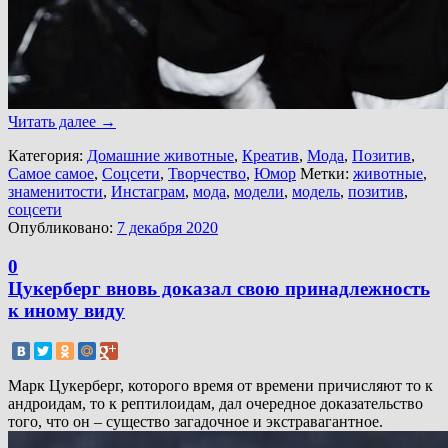
Читать далее
→
Категория:
Домашние животные
,
Креатив
,
Мода
,
Позитив
,
Самое самое
,
Соцсети
,
Творчество
,
Юмор
Метки:
животные
,
знаменитости
,
Инстаграм
,
мода
,
модели
,
модель
,
позитив
,
соцсети
Опубликовано:
7 декабря 2020
0
Цукерберг вновь доказал свою принадлежность
к иному виду
Марк Цукерберг, которого время от времени причисляют то к
андроидам, то к рептилоидам, дал очередное доказательство
того, что он – существо загадочное и экстравагантное.