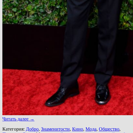
Читать далее
→
Категория:
Добро
,
Знаменитости
,
Кино
,
Мода
,
Общество
,