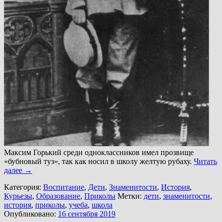
Максим Горький среди одноклассников имел прозвище
«бубновый туз», так как носил в школу желтую рубаху.
Читать
далее
→
Категория:
Воспитание
,
Дети
,
Знаменитости
,
История
,
Курьезы
,
Образование
,
Приколы
Метки:
дети
,
знаменитости
,
история
,
приколы
,
учеба
,
школа
Опубликовано:
16 сентября 2019