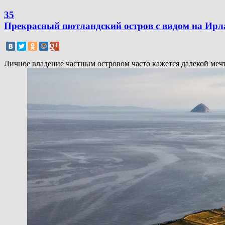
35
Прекрасный шотландский остров с видом на Ирл
Личное владение частным островом часто кажется далекой мечто