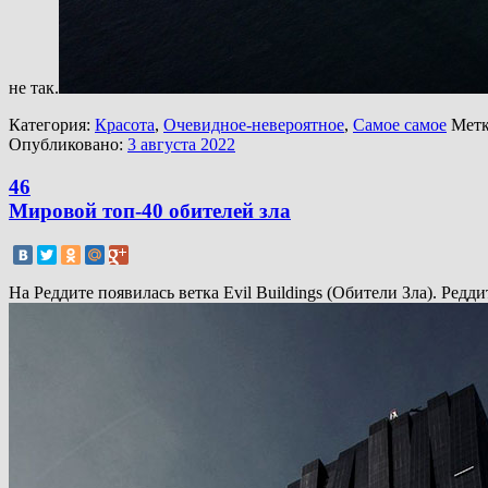
не так.
Категория:
Красота
,
Очевидное-невероятное
,
Самое самое
Метк
Опубликовано:
3 августа 2022
46
Мировой топ-40 обителей зла
На Реддите появилась ветка Evil Buildings (Обители Зла). Ред