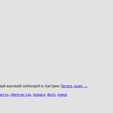
ый высокий небоскреб в Австрии
Читать далее
→
места
,
обители зла
,
прикол
,
фото
,
юмор