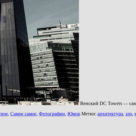
Венский DC Towers — сам
тное
,
Самое самое
,
Фотографии
,
Юмор
Метки:
архитектура
,
зло
,