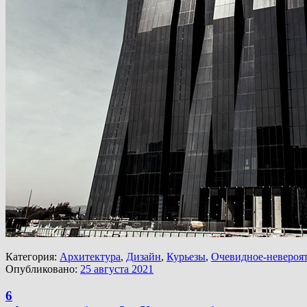
Категория:
Архитектура
,
Дизайн
,
Курьезы
,
Очевидное-невероя
Опубликовано:
25 августа 2021
6