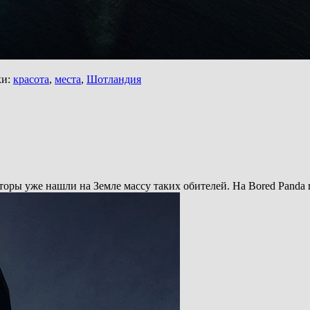
и:
красота
,
места
,
Шотландия
диторы уже нашли на Земле массу таких обителей. На Bored Panda