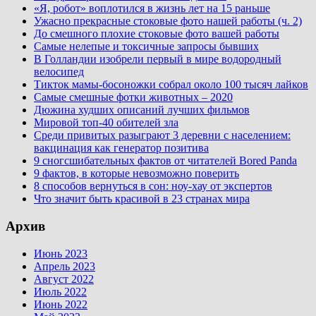
«Я, робот» воплотился в жизнь лет на 15 раньше
Ужасно прекрасные стоковые фото нашей работы (ч. 2)
До смешного плохие стоковые фото вашей работы
Самые нелепые и токсичные запросы бывших
В Голландии изобрели первый в мире водородный
велосипед
Тикток мамы-босоножки собрал около 100 тысяч лайков
Самые смешные фотки животных – 2020
Дюжина худших описаний лучших фильмов
Мировой топ-40 обителей зла
Среди привитых разыграют 3 деревни с населением:
вакцинация как генератор позитива
9 сногсшибательных фактов от читателей Bored Panda
9 фактов, в которые невозможно поверить
8 способов вернуться в сон: ноу-хау от экспертов
Что значит быть красивой в 23 странах мира
Архив
Июнь 2023
Апрель 2023
Август 2022
Июль 2022
Июнь 2022