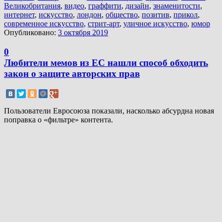
Великобритания
,
видео
,
граффити
,
дизайн
,
знаменитости
,
интернет
,
искусство
,
лондон
,
общество
,
позитив
,
прикол
,
современное искусство
,
стрит-арт
,
уличное искусство
,
юмор
Опубликовано:
3 октября 2019
0
Любители мемов из ЕС нашли способ обходить
закон о защите авторских прав
Пользователи Евросоюза показали, насколько абсурдна новая
поправка о «фильтре» контента.