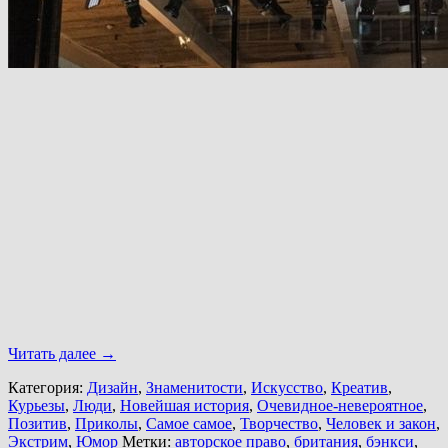
Читать далее
→
Категория:
Дизайн
,
Знаменитости
,
Искусство
,
Креатив
,
Курьезы
,
Люди
,
Новейшая история
,
Очевидное-невероятное
,
Позитив
,
Приколы
,
Самое самое
,
Творчество
,
Человек и закон
,
Экстрим
,
Юмор
Метки:
авторское право
,
британия
,
бэнкси
,