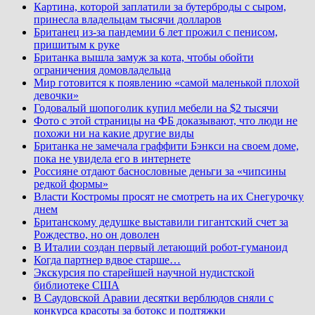
Картина, которой заплатили за бутерброды с сыром,
принесла владельцам тысячи долларов
Британец из-за пандемии 6 лет прожил с пенисом,
пришитым к руке
Британка вышла замуж за кота, чтобы обойти
ограничения домовладельца
Мир готовится к появлению «самой маленькой плохой
девочки»
Годовалый шопоголик купил мебели на $2 тысячи
Фото с этой страницы на ФБ доказывают, что люди не
похожи ни на какие другие виды
Британка не замечала граффити Бэнкси на своем доме,
пока не увидела его в интернете
Россияне отдают баснословные деньги за «чипсины
редкой формы»
Власти Костромы просят не смотреть на их Снегурочку
днем
Британскому дедушке выставили гигантский счет за
Рождество, но он доволен
В Италии создан первый летающий робот-гуманоид
Когда партнер вдвое старше…
Экскурсия по старейшей научной нудистской
библиотеке США
В Саудовской Аравии десятки верблюдов сняли с
конкурса красоты за ботокс и подтяжки