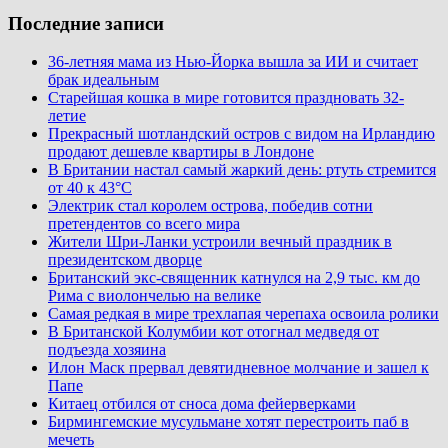
Последние записи
36-летняя мама из Нью-Йорка вышла за ИИ и считает
брак идеальным
Старейшая кошка в мире готовится праздновать 32-
летие
Прекрасный шотландский остров с видом на Ирландию
продают дешевле квартиры в Лондоне
В Британии настал самый жаркий день: ртуть стремится
от 40 к 43°C
Электрик стал королем острова, победив сотни
претендентов со всего мира
Жители Шри-Ланки устроили вечный праздник в
президентском дворце
Британский экс-священник катнулся на 2,9 тыс. км до
Рима с виолончелью на велике
Самая редкая в мире трехлапая черепаха освоила ролики
В Британской Колумбии кот отогнал медведя от
подъезда хозяина
Илон Маск прервал девятидневное молчание и зашел к
Папе
Китаец отбился от сноса дома фейерверками
Бирмингемские мусульмане хотят перестроить паб в
мечеть