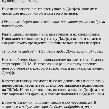
Куэшчеров (Questers).
Еще инопланетяне пытаются узнать у Джеффа, почему у
людей две ноздри, но он и сам этого не знает.
Обычно мы берём новые планеты, но в этот раз мы выбрали
поношенную.
Райта удивил внешний вид захватчиков и их спокойствие.
Инопланетяне пытались узнать у Джеффа все, что касается
американского президента, но этим только запутали парня.
Ты даже не лидер? — Неа. Наш лидер Дональ.. Даа, Я лидер.
Как это обычно бывает, инопланетяне начали захват Земли с
территории США. В этот раз они решили сразу перенять
первого человека, которого встретили, и им оказался именно
Джефф.
Короткометражку посмотрели более девяти миллионов раз, у
парня сейчас насчитывается полтора миллиона подписчиков
на TikTok. И это при том, что, по словам самого Джеффа, его
хит задумывался другим, а потому получился недоделанным.
Видео не было точно таким, каким я его представлял. В
голове я его задумывал гораздо более подробным, но, к