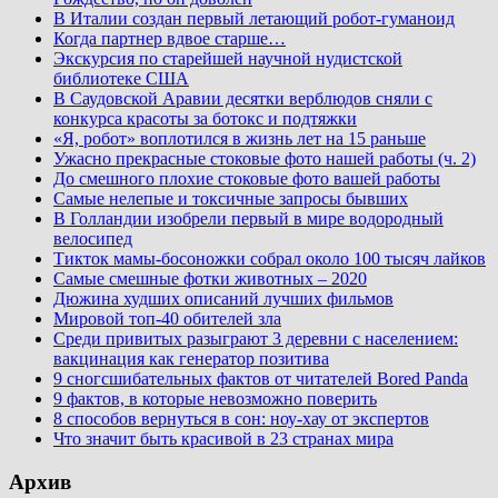
В Италии создан первый летающий робот-гуманоид
Когда партнер вдвое старше…
Экскурсия по старейшей научной нудистской
библиотеке США
В Саудовской Аравии десятки верблюдов сняли с
конкурса красоты за ботокс и подтяжки
«Я, робот» воплотился в жизнь лет на 15 раньше
Ужасно прекрасные стоковые фото нашей работы (ч. 2)
До смешного плохие стоковые фото вашей работы
Самые нелепые и токсичные запросы бывших
В Голландии изобрели первый в мире водородный
велосипед
Тикток мамы-босоножки собрал около 100 тысяч лайков
Самые смешные фотки животных – 2020
Дюжина худших описаний лучших фильмов
Мировой топ-40 обителей зла
Среди привитых разыграют 3 деревни с населением:
вакцинация как генератор позитива
9 сногсшибательных фактов от читателей Bored Panda
9 фактов, в которые невозможно поверить
8 способов вернуться в сон: ноу-хау от экспертов
Что значит быть красивой в 23 странах мира
Архив