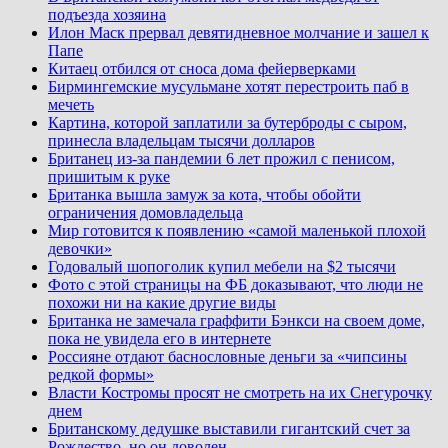
подъезда хозяина
Илон Маск прервал девятидневное молчание и зашел к
Папе
Китаец отбился от сноса дома фейерверками
Бирмингемские мусульмане хотят перестроить паб в
мечеть
Картина, которой заплатили за бутерброды с сыром,
принесла владельцам тысячи долларов
Британец из-за пандемии 6 лет прожил с пенисом,
пришитым к руке
Британка вышла замуж за кота, чтобы обойти
ограничения домовладельца
Мир готовится к появлению «самой маленькой плохой
девочки»
Годовалый шопоголик купил мебели на $2 тысячи
Фото с этой страницы на ФБ доказывают, что люди не
похожи ни на какие другие виды
Британка не замечала граффити Бэнкси на своем доме,
пока не увидела его в интернете
Россияне отдают баснословные деньги за «чипсины
редкой формы»
Власти Костромы просят не смотреть на их Снегурочку
днем
Британскому дедушке выставили гигантский счет за
Рождество, но он доволен