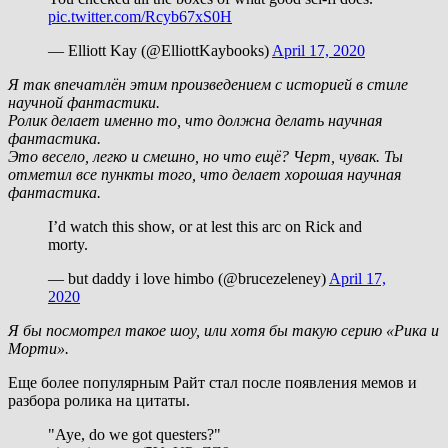
pic.twitter.com/Rcyb67xS0H
— Elliott Kay (@ElliottKaybooks)
April 17, 2020
Я так впечатлён этим произведением с историей в стиле
научной фантастики.
Ролик делает именно то, что должна делать научная
фантастика.
Это весело, легко и смешно, но что ещё? Черт, чувак. Ты
отметил все пункты того, что делает хорошая научная
фантастика.
I’d watch this show, or at lest this arc on Rick and
morty.
— but daddy i love himbo (@brucezeleney)
April 17,
2020
Я бы посмотрел такое шоу, или хотя бы такую серию «Рика и
Морти».
Еще более популярным Райт стал после появления мемов и
разбора ролика на цитаты.
"Aye, do we got questers?"