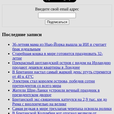
Введите свой email адрес
Последние записи
36-летняя мама из Нью-Йорка вышла за ИИ и считает
брак идеальным
Старейшая кошка в мире готовится праздновать 32-
летие
Прекрасный шотландский остров с видом на Ирландию
продают дешевле квартиры в Лондоне
В Британии настал самый жаркий день: ртуть стремится
от 40 к 43°C
Электрик стал королем острова, победив сотни
претендентов со всего мира
Жители Шри-Ланки устроили вечный праздник в
президентском дворце
Британский экс-священник катнулся на 2,9 тыс. км до
Рима с виолончелью на велике
Самая редкая в мире трехлапая черепаха освоила ролики
В Британской Колумбии кот отогнал медведя от