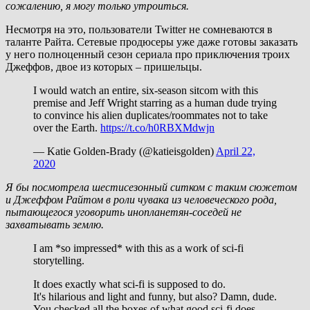
сожалению, я могу только утроиться.
Несмотря на это, пользователи Twitter не сомневаются в
таланте Райта. Сетевые продюсеры уже даже готовы заказать
у него полноценный сезон сериала про приключения троих
Джеффов, двое из которых – пришельцы.
I would watch an entire, six-season sitcom with this
premise and Jeff Wright starring as a human dude trying
to convince his alien duplicates/roommates not to take
over the Earth.
https://t.co/h0RBXMdwjn
— Katie Golden-Brady (@katieisgolden)
April 22,
2020
Я бы посмотрела шестисезонный ситком с таким сюжетом
и Джеффом Райтом в роли чувака из человеческого рода,
пытающегося уговорить инопланетян-соседей не
захватывать землю.
I am *so impressed* with this as a work of sci-fi
storytelling.
It does exactly what sci-fi is supposed to do.
It's hilarious and light and funny, but also? Damn, dude.
You checked all the boxes of what good sci-fi does.