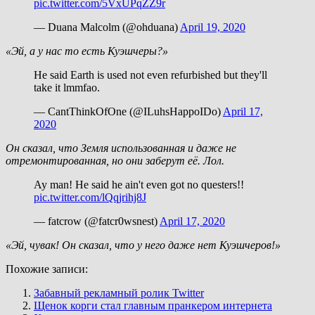
pic.twitter.com/5VxUPqZZ9r
— Duana Malcolm (@ohduana)
April 19, 2020
«Эй, а у нас то есть Куэшчеры?»
He said Earth is used not even refurbished but they'll
take it lmmfao.
— CantThinkOfOne (@ILuhsHappoIDo)
April 17,
2020
Он сказал, что Земля использованная и даже не
отремонтированная, но они заберут её. Лол.
Ay man! He said he ain't even got no questers!!
pic.twitter.com/lQqjrihj8J
— fatcrow (@fatcr0wsnest)
April 17, 2020
«Эй, чувак! Он сказал, что у него даже нет Куэшчеров!»
Похожие записи:
Забавный рекламный ролик Twitter
Щенок корги стал главным пранкером интернета