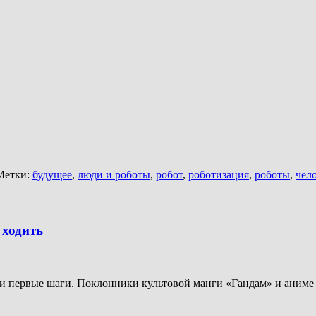
етки:
будущее
,
люди и роботы
,
робот
,
роботизация
,
роботы
,
чел
 ходить
и первые шаги. Поклонники культовой манги «Гандам» и аниме 