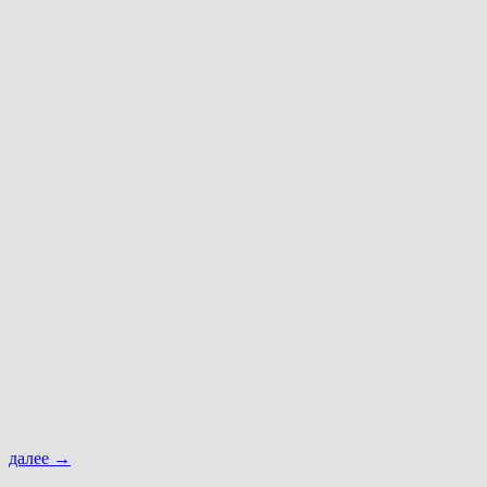
далее
→