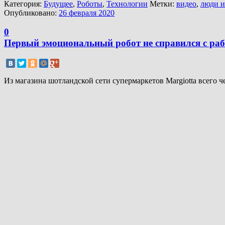
Категория:
Будущее
,
Роботы
,
Технологии
Метки:
видео
,
люди и
Опубликовано:
26 февраля 2020
0
Первый эмоциональный робот не справился с раб
Из магазина шотландской сети супермаркетов Margiotta всего