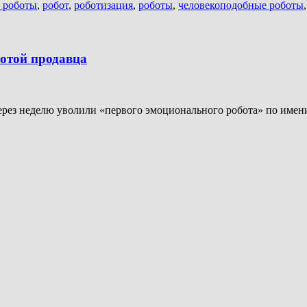
 роботы
,
робот
,
роботизация
,
роботы
,
человекоподобные роботы
отой продавца
 через неделю уволили «первого эмоционального робота» по име