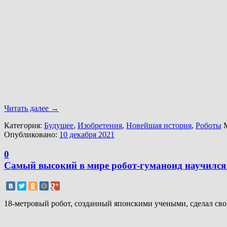
Читать далее
→
Категория:
Будущее
,
Изобретения
,
Новейшая история
,
Роботы
М
Опубликовано:
10 декабря 2021
0
Самый высокий в мире робот-гуманоид научился
18-метровый робот, созданный японскими учеными, сделал сво