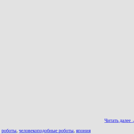
Читать далее
,
роботы
,
человекоподобные роботы
,
япония