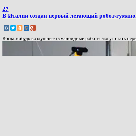
27
В Италии создан первый летающий робот-гумано
Когда-нибудь воздушные гуманоидные роботы могут стать пер