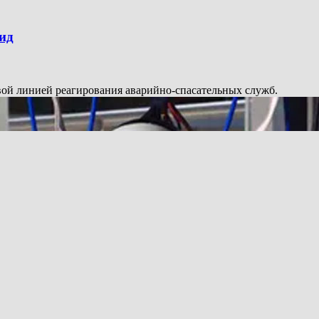
ид
вой линией реагирования аварийно-спасательных служб.