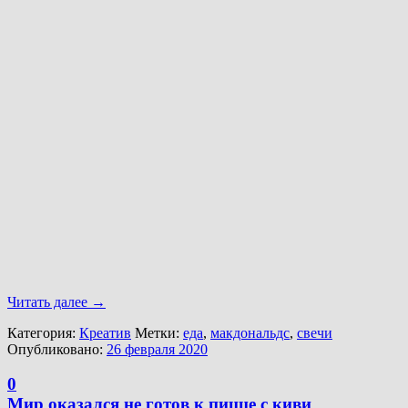
Читать далее
→
Категория:
Креатив
Метки:
еда
,
макдональдс
,
свечи
Опубликовано:
26 февраля 2020
0
Мир оказался не готов к пицце с киви