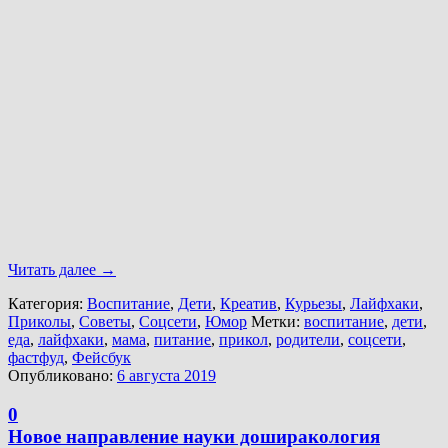
Читать далее
→
Категория:
Воспитание
,
Дети
,
Креатив
,
Курьезы
,
Лайфхаки
,
Приколы
,
Советы
,
Соцсети
,
Юмор
Метки:
воспитание
,
дети
,
еда
,
лайфхаки
,
мама
,
питание
,
прикол
,
родители
,
соцсети
,
фастфуд
,
Фейсбук
Опубликовано:
6 августа 2019
0
Новое направление науки доширакология