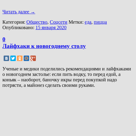
Читать далее
→
Категория:
Общество
,
Соцсети
Метки:
еда
,
пицца
Опубликовано:
15 января 2020
0
Лайфхаки к новогоднему столу
Ученые и медики поделились рекомендациями и лайфхаками
о новогоднем застолье: если пить водку, то перед едой, а
коньяк – наоборот, баночку икры перед покупкой надо
потрясти, а майонез сделать своими руками.