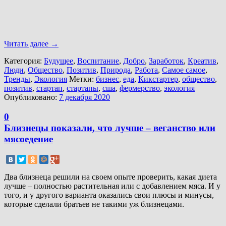
Читать далее
→
Категория:
Будущее
,
Воспитание
,
Добро
,
Заработок
,
Креатив
,
Люди
,
Общество
,
Позитив
,
Природа
,
Работа
,
Самое самое
,
Тренды
,
Экология
Метки:
бизнес
,
еда
,
Кикстартер
,
общество
,
позитив
,
стартап
,
стартапы
,
сша
,
фермерство
,
экология
Опубликовано:
7 декабря 2020
0
Близнецы показали, что лучше – веганство или
мясоедение
Два близнеца решили на своем опыте проверить, какая диета
лучше – полностью растительная или с добавлением мяса. И у
того, и у другого варианта оказались свои плюсы и минусы,
которые сделали братьев не такими уж близнецами.