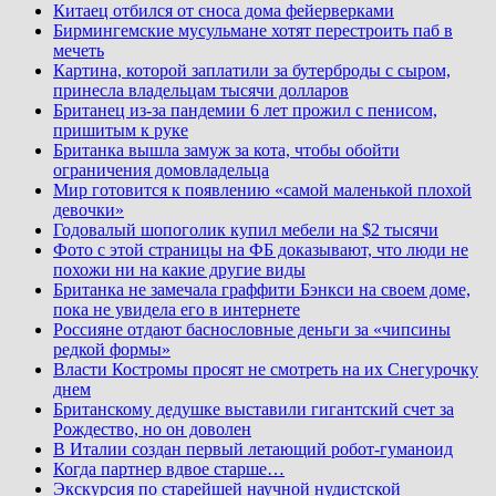
Китаец отбился от сноса дома фейерверками
Бирмингемские мусульмане хотят перестроить паб в
мечеть
Картина, которой заплатили за бутерброды с сыром,
принесла владельцам тысячи долларов
Британец из-за пандемии 6 лет прожил с пенисом,
пришитым к руке
Британка вышла замуж за кота, чтобы обойти
ограничения домовладельца
Мир готовится к появлению «самой маленькой плохой
девочки»
Годовалый шопоголик купил мебели на $2 тысячи
Фото с этой страницы на ФБ доказывают, что люди не
похожи ни на какие другие виды
Британка не замечала граффити Бэнкси на своем доме,
пока не увидела его в интернете
Россияне отдают баснословные деньги за «чипсины
редкой формы»
Власти Костромы просят не смотреть на их Снегурочку
днем
Британскому дедушке выставили гигантский счет за
Рождество, но он доволен
В Италии создан первый летающий робот-гуманоид
Когда партнер вдвое старше…
Экскурсия по старейшей научной нудистской