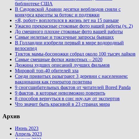
библиотеке США
В Саудовской Аравии десятки верблюдов сняли с
конкурса красоты за ботокс и подтяжки
«Я, робот» воплотился в жизнь лет на 15 раньше
Ужасно прекрасные стоковые фото нашей работы (ч. 2)
До смешного плохие стоковые фото вашей работы
Самые нелепые и токсичные запросы бывших
В Голландии изобрели первый в мире водородный
велосипед
Тикток мамы-босоножки собрал около 100 тысяч лайков
Самые смешные фотки животных – 2020
Дюжина худших описаний лучших фильмов
Мировой топ-40 обителей зла
Среди привитых разыграют 3 деревни с населением:
вакцинация как генератор позитива
9 сногсшибательных фактов от читателей Bored Panda
9 фактов, в которые невозможно поверить
8 способов вернуться в сон: ноу-хау от экспертов
Что значит быть красивой в 23 странах мира
Архив
Июнь 2023
Апрель 2023