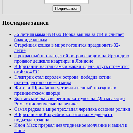
Последние записи
36-летняя мама из Нью-Йорка вышла за ИИ и считает
брак идеальным
Старейшая кошка в мире готовится праздновать 32-
летие
Прекрасный шотландский остров с видом на Ирландию
продают дешевле квартиры в Лондоне
В Британии настал самый жаркий день: ртуть стремится
от 40 к 43°C
Электрик стал королем острова, победив сотни
претендентов со всего мира
Жители Шри-Ланки устроили вечный праздник в
президентском дворце
Британский экс-священник катнулся на 2,9 тыс. км до
Рима с виолончелью на велике
Самая редкая в мире трехлапая черепаха освоила ролики
В Британской Колумбии кот отогнал медведя от
подъезда хозяина
Илон Маск прервал девятидневное молчание и зашел к
Папе