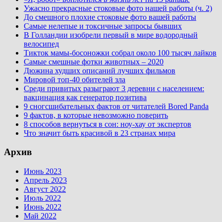
Ужасно прекрасные стоковые фото нашей работы (ч. 2)
До смешного плохие стоковые фото вашей работы
Самые нелепые и токсичные запросы бывших
В Голландии изобрели первый в мире водородный
велосипед
Тикток мамы-босоножки собрал около 100 тысяч лайков
Самые смешные фотки животных – 2020
Дюжина худших описаний лучших фильмов
Мировой топ-40 обителей зла
Среди привитых разыграют 3 деревни с населением:
вакцинация как генератор позитива
9 сногсшибательных фактов от читателей Bored Panda
9 фактов, в которые невозможно поверить
8 способов вернуться в сон: ноу-хау от экспертов
Что значит быть красивой в 23 странах мира
Архив
Июнь 2023
Апрель 2023
Август 2022
Июль 2022
Июнь 2022
Май 2022