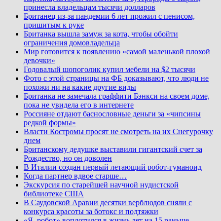
принесла владельцам тысячи долларов
Британец из-за пандемии 6 лет прожил с пенисом,
пришитым к руке
Британка вышла замуж за кота, чтобы обойти
ограничения домовладельца
Мир готовится к появлению «самой маленькой плохой
девочки»
Годовалый шопоголик купил мебели на $2 тысячи
Фото с этой страницы на ФБ доказывают, что люди не
похожи ни на какие другие виды
Британка не замечала граффити Бэнкси на своем доме,
пока не увидела его в интернете
Россияне отдают баснословные деньги за «чипсины
редкой формы»
Власти Костромы просят не смотреть на их Снегурочку
днем
Британскому дедушке выставили гигантский счет за
Рождество, но он доволен
В Италии создан первый летающий робот-гуманоид
Когда партнер вдвое старше…
Экскурсия по старейшей научной нудистской
библиотеке США
В Саудовской Аравии десятки верблюдов сняли с
конкурса красоты за ботокс и подтяжки
«Я, робот» воплотился в жизнь лет на 15 раньше