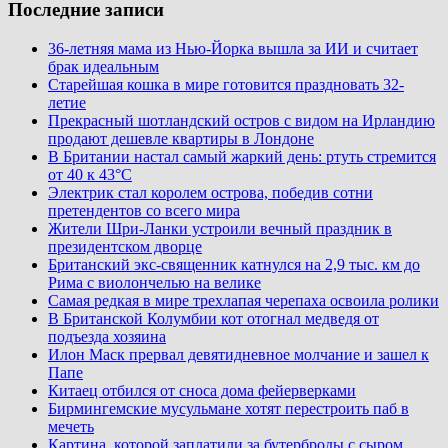
Последние записи
36-летняя мама из Нью-Йорка вышла за ИИ и считает
брак идеальным
Старейшая кошка в мире готовится праздновать 32-
летие
Прекрасный шотландский остров с видом на Ирландию
продают дешевле квартиры в Лондоне
В Британии настал самый жаркий день: ртуть стремится
от 40 к 43°C
Электрик стал королем острова, победив сотни
претендентов со всего мира
Жители Шри-Ланки устроили вечный праздник в
президентском дворце
Британский экс-священник катнулся на 2,9 тыс. км до
Рима с виолончелью на велике
Самая редкая в мире трехлапая черепаха освоила ролики
В Британской Колумбии кот отогнал медведя от
подъезда хозяина
Илон Маск прервал девятидневное молчание и зашел к
Папе
Китаец отбился от сноса дома фейерверками
Бирмингемские мусульмане хотят перестроить паб в
мечеть
Картина, которой заплатили за бутерброды с сыром,