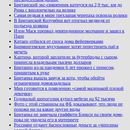
Британский экс-священник катнулся на 2,9 тыс. км до
Рима с виолончелью на велике
Самая редкая в мире трехлапая черепаха освоила ролики
В Британской Колумбии кот отогнал медведя от
подъезда хозяина
Илон Маск прервал девятидневное молчание и зашел к
Папе
Китаец отбился от сноса дома фейерверками
Бирмингемские мусульмане хотят перестроить паб в
мечеть
Картина, которой заплатили за бутерброды с сыром,
принесла владельцам тысячи долларов
Британец из-за пандемии 6 лет прожил с пенисом,
пришитым к руке
Британка вышла замуж за кота, чтобы обойти
ограничения домовладельца
Мир готовится к появлению «самой маленькой плохой
девочки»
Годовалый шопоголик купил мебели на $2 тысячи
Фото с этой страницы на ФБ доказывают, что люди не
похожи ни на какие другие виды
Британка не замечала граффити Бэнкси на своем доме,
пока не увидела его в интернете
Россияне отдают баснословные деньги за «чипсины