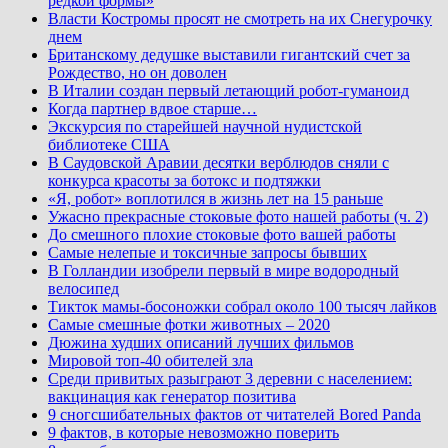
редкой формы»
Власти Костромы просят не смотреть на их Снегурочку
днем
Британскому дедушке выставили гигантский счет за
Рождество, но он доволен
В Италии создан первый летающий робот-гуманоид
Когда партнер вдвое старше…
Экскурсия по старейшей научной нудистской
библиотеке США
В Саудовской Аравии десятки верблюдов сняли с
конкурса красоты за ботокс и подтяжки
«Я, робот» воплотился в жизнь лет на 15 раньше
Ужасно прекрасные стоковые фото нашей работы (ч. 2)
До смешного плохие стоковые фото вашей работы
Самые нелепые и токсичные запросы бывших
В Голландии изобрели первый в мире водородный
велосипед
Тикток мамы-босоножки собрал около 100 тысяч лайков
Самые смешные фотки животных – 2020
Дюжина худших описаний лучших фильмов
Мировой топ-40 обителей зла
Среди привитых разыграют 3 деревни с населением:
вакцинация как генератор позитива
9 сногсшибательных фактов от читателей Bored Panda
9 фактов, в которые невозможно поверить