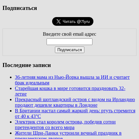
Подписаться
Введите свой email адрес
Последние записи
36-летняя мама из Нью-Йорка вышла за ИИ и считает
брак идеальным
Старейшая кошка в мире готовится праздновать 32-
летие
Прекрасный шотландский остров с видом на Ирландию
продают дешевле квартиры в Лондоне
В Британии настал самый жаркий день: ртуть стремится
от 40 к 43°C
Электрик стал королем острова, победив сотни
претендентов со всего мира
Жители Шри-Ланки устроили вечный праздник в
президентском дворце