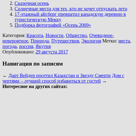
Сказочная осень
Солнечные места для тех, кто не хочет отпускать лето
17-этажный айсберг превратил канадскую деревню в
туристическую Мекку
Подборка фотографий «Осень 2009»
Категория:
Красота
,
Новости
,
Общество
,
Очевидное-
невероятное
,
Природа
,
Путешествия
,
Экология
Метки:
места
,
погода
,
россия
,
Якутия
Опубликовано:
29 августа 2017
Навигация по записям
←
Дарт Вейдер посетил Казахстан и Звезду Смерти
Дом с
чертями – лучший способ избавиться от гостей
→
Интересное на других сайтах: